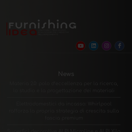
News
Materia 2.0: polo d’eccellenza per la ricerca,
lo studio e la progettazione dei materiali
Elettrodomestici da incasso: Whirlpool
rafforza la propria strategia di crescita sulla
fascia premium
Superfici decorative ALPI Microline e ALPI Xilo