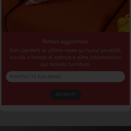
Rimani aggiornato
Non perderti le ultime news su nuovi prodotti,
novità e trends di settore e altre informazioni
sul mondo furniture.
ISCRIVITI