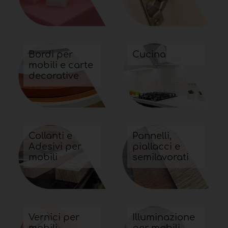
Bordi per
Cucina
mobili e carte
decorative
Collanti e
Pannelli,
Adesivi per
piallacci e
mobili
semilavorati
Vernici per
Illuminazione
mobili
per mobili