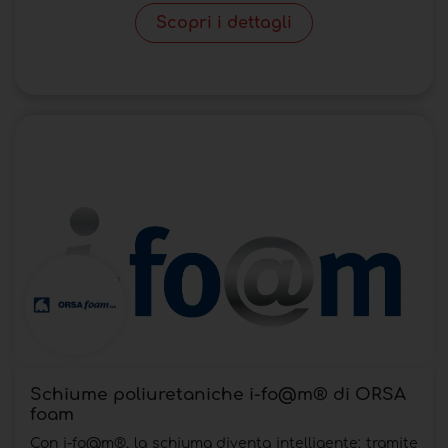
Scopri i dettagli
Schiume poliuretaniche i-fo@m® di ORSA
foam
Con i-fo@m®, la schiuma diventa intelligente: tramite