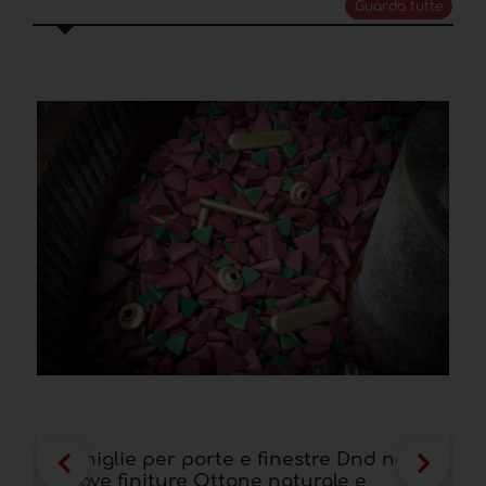
Guarda tutte
Maniglie per porte e finestre Dnd nelle
S
nuove finiture Ottone naturale e
d