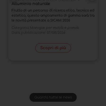
Alluminio naturale
D
Frutto di un percorso di ricerca etico, tecnico ed
b
estetico, questo ampliamento di gamma sarà tra
a
le novità presentate a SICAM 2026
p
Categoria:
Maniglie per mobili e pomoli
C
Data pubblicazione:
07/08/2026
D
Scopri di più
Guarda tutte le news