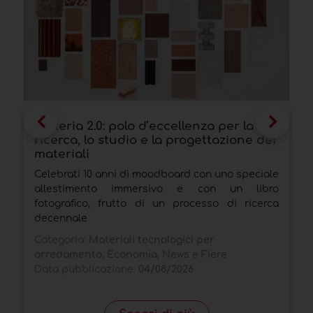
Materia 2.0: polo d’eccellenza per la
F
ricerca, lo studio e la progettazione dei
l
materiali
5
Celebrati 10 anni di moodboard con uno speciale
L
allestimento immersivo e con un libro
d
fotografico, frutto di un processo di ricerca
a
decennale
C
Categoria:
Materiali tecnologici per
D
arredamento, Economia, News e Fiere
Data pubblicazione:
04/08/2026