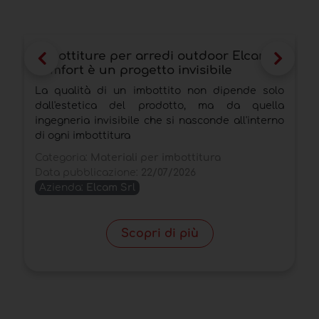
Imbottiture per arredi outdoor Elcam: il
A
comfort è un progetto invisibile
b
La qualità di un imbottito non dipende solo
D
dall'estetica del prodotto, ma da quella
d
ingegneria invisibile che si nasconde all'interno
r
di ogni imbottitura
C
Categoria:
Materiali per imbottitura
D
Data pubblicazione:
22/07/2026
Azienda:
Elcam Srl
Scopri di più