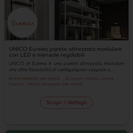
UNICO Eureka: parete attrezzata modulare
con LED e mensole regolabili
UNICO di Eureka è una parete attrezzata modulare
che offre flessibilità di configurazioni sospese o...
In:
Ferramenta per mobili
,
Accessori mobili cucina
,
Cucina
,
Profili decorativi per mobili
Scopri i dettagli