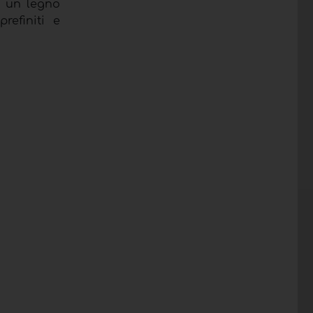
di un legno
refiniti e