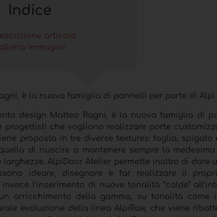
Indice
escrizione articolo
alleria immagini
ni, è la nuova famiglia di pannelli per porte di Alpi
mento design Matteo Ragni, è la nuova famiglia di pa
 e progettisti che vogliono realizzare porte customiz
ene proposta in tre diverse textures: foglia, spigato
 è quella di riuscire a mantenere sempre la medesima
arghezze. AlpiDoor Atelier permette inoltre di dare 
ossono ideare, disegnare e far realizzare il propr
invece l’inserimento di nuove tonalità “calde” all’in
 un arricchimento della gamma, su tonalità come il
urale evoluzione della linea AlpiRaw, che viene ribat