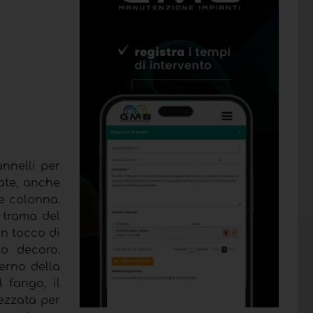
nnelli per
zate, anche
 e colonna.
 trama del
un tocco di
io decoro.
terno della
 fango, il
tezzata per