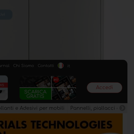
urnal
Chi Siamo
Contatti
it
Accedi
llanti e Adesivi per mobili
Pannelli, piallacci e semi