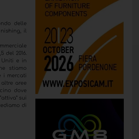
ondo delle
ishing, il
ommerciale
5 del 2016.
Uniti e in
che stiamo
 i mercati
altre aree
icino dove
attiva” sui
evediamo di