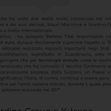
 che ha unito due realtà molto conosciute nel m
no
e dei suoi derivati, Mauri Macchine e Giardina Fin
 a livello internazionale.
sitivo, - ha spiegato
Stefano Tibè
, responsabile c
 di euro
, dunque decisamente superiore rispetto ai 12,
 abbiamo realizzato impianti importanti negli Stati 
ddisfazioni, soprattutto in Scandinavia, area 
aggiungere che per
tecnologie evolute
come le nostre
eralizzata che ha coinvolto il Vecchio Continente e 
acevolissime sorprese dalla Svizzera, un Paese v
ficativo; l’Italia, di contro, continua a essere poco “
tive per l’anno appena iniziato, durante il quale pr
 abbiamo realizzato nel 2017”.