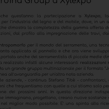
ardina Group a Xylexpo
che quest'anno la partecipazione a
Xylexpo
, l
e per l’industria del legno e del mobile, dove, in un
 che dimostra la completezza della gamma offerta d
ioni, dal profilo alla impregnazione delle travi, da
antropomorfo
per il mondo del serramento, una tecn
ovanta applicata al pannello e che ora viene svilupp
a portata anche del serramentista di piccole medie di
 realizzato infatti alcune interessanti
realizzazioni
i da un grande gruppo multinazionale per il formato “
linea all’avanguardia per un'altra nota azienda.
le aziende, - continua Stefano Tibè - confrontarci,
ioni che frequentiamo con quelle a cui stiamo solo p
ne dei prossimi anni. In questa direzione indispe
che immaginano, progettano, creano nuove sostanze v
nel miglior modo possibile. E’ una spinta alla rice