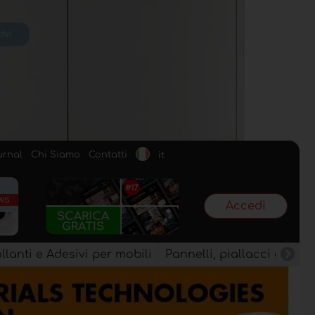
urnal
Chi Siamo
Contatti
it
Accedi
llanti e Adesivi per mobili
Pannelli, piallacci e semi