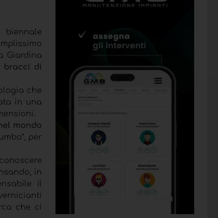
a biennale
 amplissimo
a Giardina
i
bracci di
ologia che
ata in una
mensioni.
 nel mondo
Jumbo”, per
 conoscere
ensando, in
nsabile il
ernicianti
rca che ci