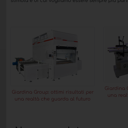
stimola e di cui vogliamo essere sempre più parte
Giardina G
Giardina Group: ottimi risultati per
una real
una realtà che guarda al futuro