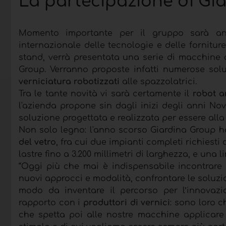
La partecipazione di Gi
Momento importante per il gruppo sarà an
internazionale delle tecnologie e delle fornitur
stand, verrà presentata una serie di macchine
Group. Verranno proposte infatti numerose soluz
verniciatura robotizzati
alle spazzolatrici.
Tra le tante novità vi sarà certamente il
robot 
l'azienda propone sin dagli inizi degli anni N
soluzione progettata e realizzata per essere all
Non solo legno: l'anno scorso Giardina Group ha
del vetro
, fra cui due impianti completi richiest
lastre fino a 3.200 millimetri di larghezza, e una 
“Oggi più che mai è indispensabile incontrare 
nuovi approcci e modalità, confrontare le soluz
modo da inventare il percorso per l’innovazio
rapporto con i
produttori di vernici
: sono loro 
che spetta poi alle nostre macchine applicare 