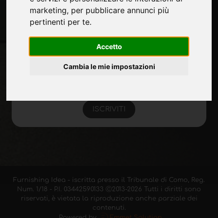
marketing
,
per pubblicare annunci più
Rimani aggiornato
pertinenti per te
.
Non perderti le ultime novità del settore,
Accetto
news su aziende, prodotti, tecnologie
innovative e fiere. Iscriviti alla newsletter!
Cambia le mie impostazioni
ISCRIVITI
Furnishing Idea - iscritta presso il Tribunale di Como, Reg.
Num. 1/18 - P.I. 03442590133 Ⓒ2013-2026 Tutti i diritti sono
riservati, è vietata la riproduzione anche parziale dei
contenuti.
Powered by
Emmet Solution