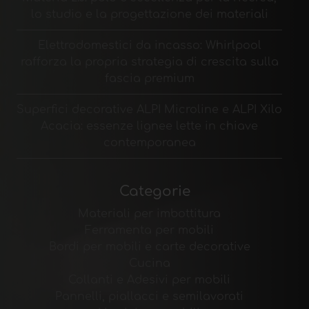
lo studio e la progettazione dei materiali
Elettrodomestici da incasso: Whirlpool
rafforza la propria strategia di crescita sulla
fascia premium
Superfici decorative ALPI Microline e ALPI Xilo
Acacia: essenze lignee lette in chiave
contemporanea
Categorie
Materiali per imbottitura
Ferramenta per mobili
Bordi per mobili e carte decorative
Cucina
Collanti e Adesivi per mobili
Pannelli, piallacci e semilavorati