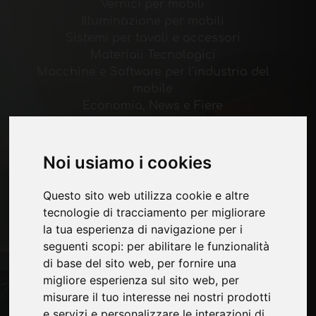
Vernici per mobili
Illuminazione per mobili
Sistemi per tavoli e accessori
Materiali Tecnologici
Macchine e Software per l'industria del
mobile
Economia, News e Fiere
Pagine
Noi usiamo i cookies
Chi siamo
Pubblicita
Questo sito web utilizza cookie e altre
Contatti
tecnologie di tracciamento per migliorare
Fiere
la tua esperienza di navigazione per i
Journal
seguenti scopi:
per abilitare le funzionalità
Presentati
di base del sito web
,
per fornire una
Privacy
migliore esperienza sul sito web
,
per
Mappa Sito
misurare il tuo interesse nei nostri prodotti
e servizi e personalizzare le interazioni di