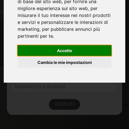
Fiere
di base del sito web
,
per fornire una
Journal
migliore esperienza sul sito web
,
per
Presentati
misurare il tuo interesse nei nostri prodotti
Privacy
e servizi e personalizzare le interazioni di
Mappa Sito
marketing
,
per pubblicare annunci più
pertinenti per te
.
Accetto
Rimani aggiornato
Non perderti le ultime novità del settore,
Cambia le mie impostazioni
news su aziende, prodotti, tecnologie
innovative e fiere. Iscriviti alla newsletter!
ISCRIVITI