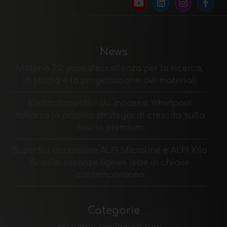
News
Materia 2.0: polo d’eccellenza per la ricerca,
lo studio e la progettazione dei materiali
Elettrodomestici da incasso: Whirlpool
rafforza la propria strategia di crescita sulla
fascia premium
Superfici decorative ALPI Microline e ALPI Xilo
Acacia: essenze lignee lette in chiave
contemporanea
Categorie