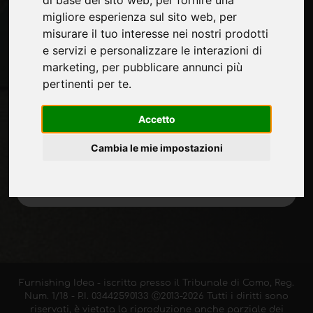
migliore esperienza sul sito web
,
per
misurare il tuo interesse nei nostri prodotti
e servizi e personalizzare le interazioni di
Rimani aggiornato
marketing
,
per pubblicare annunci più
Non perderti le ultime novità del settore,
pertinenti per te
.
news su aziende, prodotti, tecnologie
innovative e fiere. Iscriviti alla newsletter!
Accetto
Cambia le mie impostazioni
ISCRIVITI
Furnishing Idea - iscritta presso il Tribunale di Como, Reg.
Num. 1/18 - P.I. 03442590133 Ⓒ2013-2026 Tutti i diritti sono
riservati, è vietata la riproduzione anche parziale dei