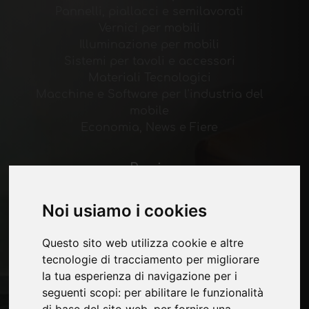
Pannelli, piallacci e semilavorati
Vernici per mobili
Illuminazione per mobili
Sistemi per tavoli e accessori
Materiali Tecnologici
Macchine e Software per l'industria del
mobile
Economia, News e Fiere
Pagine
Chi siamo
Noi usiamo i cookies
Pubblicita
Contatti
Fiere
Questo sito web utilizza cookie e altre
Journal
tecnologie di tracciamento per migliorare
Presentati
la tua esperienza di navigazione per i
Privacy
seguenti scopi:
per abilitare le funzionalità
Mappa Sito
di base del sito web
,
per fornire una