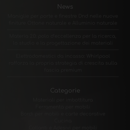
News
Maniglie per porte e finestre Dnd nelle nuove
finiture Ottone naturale e Alluminio naturale
Materia 2.0: polo d’eccellenza per la ricerca,
lo studio e la progettazione dei materiali
Elettrodomestici da incasso: Whirlpool
rafforza la propria strategia di crescita sulla
fascia premium
Categorie
Materiali per imbottitura
Ferramenta per mobili
Bordi per mobili e carte decorative
Cucina
Collanti e Adesivi per mobili