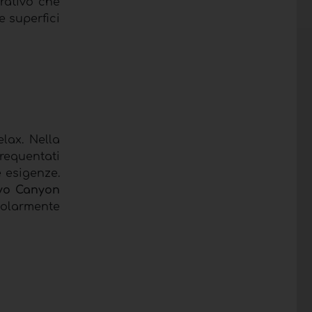
orativo che
e superfici
lax. Nella
frequentati
e esigenze.
ivo Canyon
icolarmente