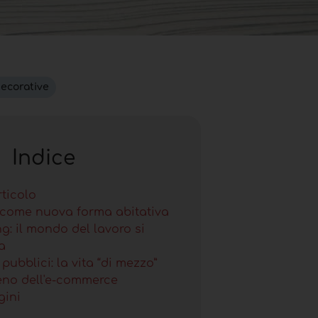
decorative
Indice
rticolo
 come nuova forma abitativa
g: il mondo del lavoro si
a
 pubblici: la vita “di mezzo”
eno dell'e-commerce
gini