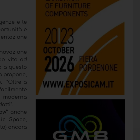
genze e le
portunità e
sentazione
innovazione
do vita ad
o a questo
da propone,
e. “Oltre a
 facilmente
 moderna
otti”.
ow”
anche
lic Space
,
to) ancora