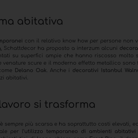
ma abitativa
emporanei
con il relativo know how per persone non v
ing, Schattdecor ha proposto a interzum alcuni
decorat
ntati su superfici ampie che hanno riscosso molto s
 venature scure e il moderno effetto metallico sono 
i come
Delano Oak
. Anche i
decorativi Istanbul Waln
i abitativi.
lavoro si trasforma
i è sempre più scarsa e ha soprattutto costi elevati, 
ale per l
’utilizzo temporaneo di ambienti abitativi 