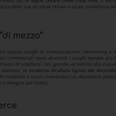
chiesti tipi di
legno chiaro come Frost Pine
, il dec
nanza delle sue strutture chiare e scure, conferisce all
 “di mezzo”
iù spesso luoghi di comunicazione, networking e re
entri commerciali sono diventati i luoghi sempre più 
chiesto di adattarsi con grande versatilità alle nuov
d esempio, la
moderna struttura lignea del decorat
ri materiali e colori rivelandosi un decorativo part
 o disegno per mobili.
erce