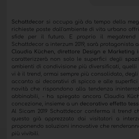
Schattdecor
si occupa già da tempo della meg
richieste poste dall'ambiente di vita urbano offr
sfide per il futuro. E proprio il megatrend 
Schattdecor a interzum 2019, sarà protagonista 
Claudia Küchen, direttore Design e Marketing 
caratterizzerà non solo le superfici degli
spazi
ambienti di condivisione più diversificati, quel
vi è il trend, ormai sempre più consolidato, degl
accanto ai decorativi di spicco e alle superfic
novità che rispondono alla tendenza ininterro
abbinabili, - ha spiegato ancora Claudia Kü
concezione, insieme a un
decorativo effetto tes
Al Sicam 2019 Schattdecor conferma il trend 
questo già apprezzato dai visitatori a inter
proponendo soluzioni innovative che renderanno
più vivibili.