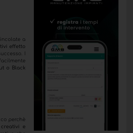
incolate a
ivi effetto
uccesso. I
facilmente
ut o Black
ecco perchè
creativi e