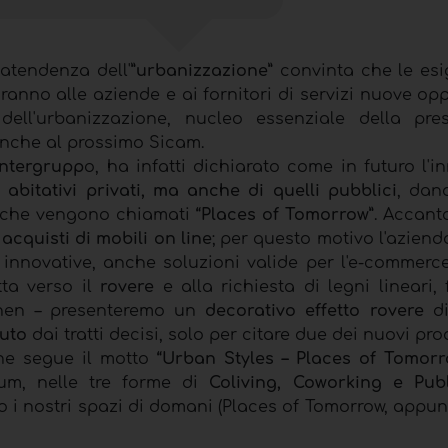
atendenza dell'
”urbanizzazione”
convinta che le esi
iranno alle aziende e ai fornitori di servizi nuove op
dell'urbanizzazione, nucleo essenziale della pre
anche al prossimo Sicam.
intergrupp
o, ha infatti dichiarato come in futuro l'
 abitativi privati, ma anche di quelli pubblici
, dan
li che vengono chiamati
“Places of Tomorrow”
. Accant
i
acquisti di mobili on line
; per questo motivo l'azien
i innovative, anche soluzioni valide per l'e-commerc
tta verso il
rovere
e alla richiesta di legni lineari,
chen – presenteremo un
decorativo effetto rovere
di
suto
dai tratti decisi, solo per citare due dei nuovi prod
che segue il motto
“Urban Styles – Places of Tomorr
zum, nelle tre forme di
Coliving, Coworking e Pub
 i nostri spazi di domani (Places of Tomorrow, appun