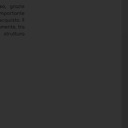
so
, grazie
mportante
cquisto. Il
amente, tra
 struttura