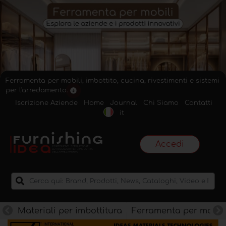
Ferramenta per mobili, imbottito, cucina, rivestimenti e sistemi
per l'arredamento.
Iscrizione Aziende
Home
Journal
Chi Siamo
Contatti
it
Accedi
Materiali per imbottitura
Ferramenta per mobili