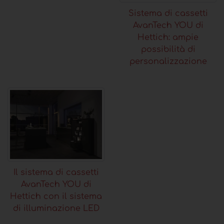
Sistema di cassetti
AvanTech YOU di
Hettich: ampie
possibilità di
personalizzazione
Il sistema di cassetti
AvanTech YOU di
Hettich con il sistema
di illuminazione LED