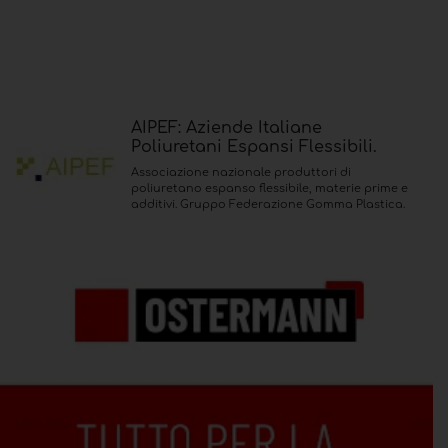
AIPEF: Aziende Italiane
Poliuretani Espansi Flessibili.
Associazione nazionale produttori di
poliuretano espanso flessibile, materie prime e
additivi. Gruppo Federazione Gomma Plastica.