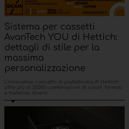
Sistema per cassetti
AvanTech YOU di Hettich:
dettagli di stile per la
massima
personalizzazione
L’innovativo concetto di piattaforma di Hettich
offre più di 20.000 combinazioni di colori, formati
e materiali diversi