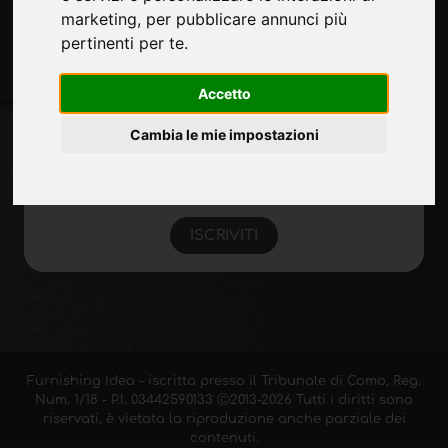
marketing
,
per pubblicare annunci più
pertinenti per te
.
Rimani aggiornato
Non perderti le ultime novità del settore,
Accetto
news su aziende, prodotti, tecnologie
innovative e fiere. Iscriviti alla newsletter!
Cambia le mie impostazioni
ISCRIVITI
Furnishing Idea - iscritta presso il Tribunale di Como, Reg.
Num. 1/18 - P.I. 03442590133 Ⓒ2013-2026 Tutti i diritti sono
riservati, è vietata la riproduzione anche parziale dei
contenuti.