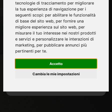
tecnologie di tracciamento per migliorare
Journal
la tua esperienza di navigazione per i
Presentati
seguenti scopi:
per abilitare le funzionalità
Privacy
di base del sito web
,
per fornire una
Mappa Sito
migliore esperienza sul sito web
,
per
misurare il tuo interesse nei nostri prodotti
e servizi e personalizzare le interazioni di
Rimani aggiornato
marketing
,
per pubblicare annunci più
Non perderti le ultime novità del settore,
pertinenti per te
.
news su aziende, prodotti, tecnologie
innovative e fiere. Iscriviti alla newsletter!
Accetto
Cambia le mie impostazioni
ISCRIVITI