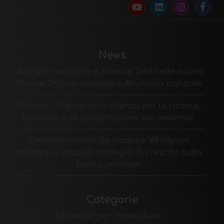
News
Maniglie per porte e finestre Dnd nelle nuove
finiture Ottone naturale e Alluminio naturale
Materia 2.0: polo d’eccellenza per la ricerca,
lo studio e la progettazione dei materiali
Elettrodomestici da incasso: Whirlpool
rafforza la propria strategia di crescita sulla
fascia premium
Categorie
Materiali per imbottitura