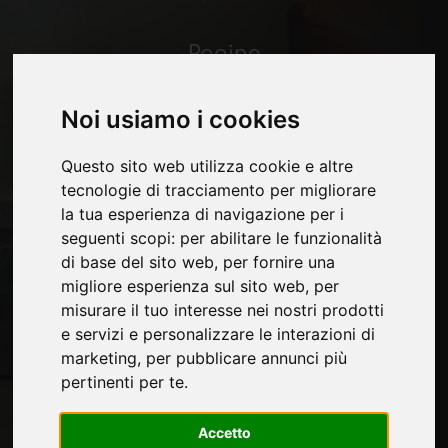
Pagine
Chi siamo
Pubblicita
Noi usiamo i cookies
Contatti
Fiere
Questo sito web utilizza cookie e altre
Journal
tecnologie di tracciamento per migliorare
Presentati
la tua esperienza di navigazione per i
Privacy
seguenti scopi:
per abilitare le funzionalità
Mappa Sito
di base del sito web
,
per fornire una
migliore esperienza sul sito web
,
per
misurare il tuo interesse nei nostri prodotti
e servizi e personalizzare le interazioni di
Rimani aggiornato
marketing
,
per pubblicare annunci più
Non perderti le ultime novità del settore,
pertinenti per te
.
news su aziende, prodotti, tecnologie
innovative e fiere. Iscriviti alla newsletter!
Accetto