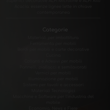
Superfici decorative ALPI Microline e ALPI Xilo
Acacia: essenze lignee lette in chiave
contemporanea
Categorie
Materiali per imbottitura
Ferramenta per mobili
Bordi per mobili e carte decorative
Cucina
Collanti e Adesivi per mobili
Pannelli, piallacci e semilavorati
Vernici per mobili
Illuminazione per mobili
Sistemi per tavoli e accessori
Materiali Tecnologici
Macchine e Software per l'industria del
mobile
Economia, News e Fiere