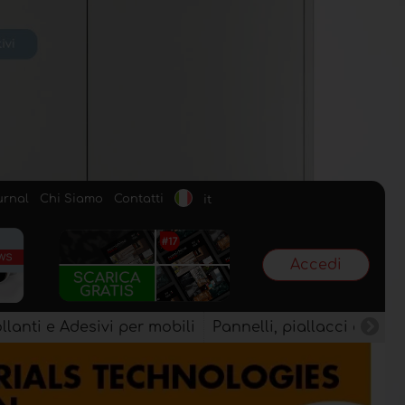
urnal
Chi Siamo
Contatti
it
Accedi
llanti e Adesivi per mobili
Pannelli, piallacci e semi