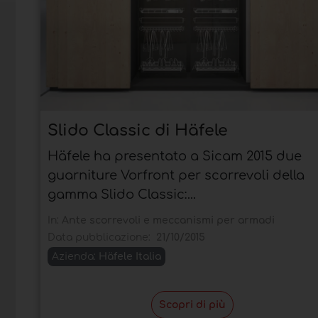
Slido Classic di Häfele
Häfele ha presentato a Sicam 2015 due
guarniture Vorfront per scorrevoli della
gamma Slido Classic:...
In:
Ante scorrevoli e meccanismi per armadi
Data pubblicazione:
21/10/2015
Azienda:
Häfele Italia
Scopri di più