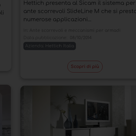
Hettich presenta al Sicam il sistema per
a
ante scorrevoli SlideLine M che si prest
li
numerose applicazioni...
In:
Ante scorrevoli e meccanismi per armadi
Data pubblicazione:
08/10/2014
Azienda:
Hettich Italia
Scopri di più