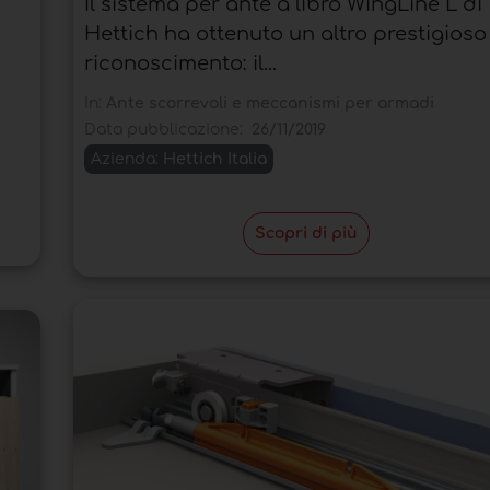
Il sistema per ante a libro WingLine L di
Hettich ha ottenuto un altro prestigioso
riconoscimento: il...
In:
Ante scorrevoli e meccanismi per armadi
Data pubblicazione:
26/11/2019
Azienda:
Hettich Italia
Scopri di più