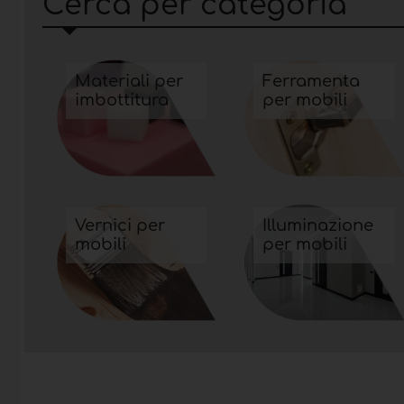
Cerca per categoria
Materiali per
Ferramenta
imbottitura
per mobili
Vernici per
Illuminazione
mobili
per mobili