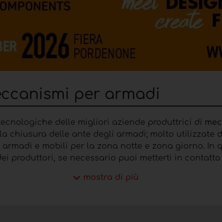
eccanismi per armadi
ecnologiche delle migliori aziende produttrici di
mec
la chiusura delle ante degli armadi; molto utilizzate da
i armadi e mobili per la zona notte e zona giorno. In q
 dei produttori, se necessario puoi metterti in contat
erso il form contatti presente in ogni scheda.
mostra di più