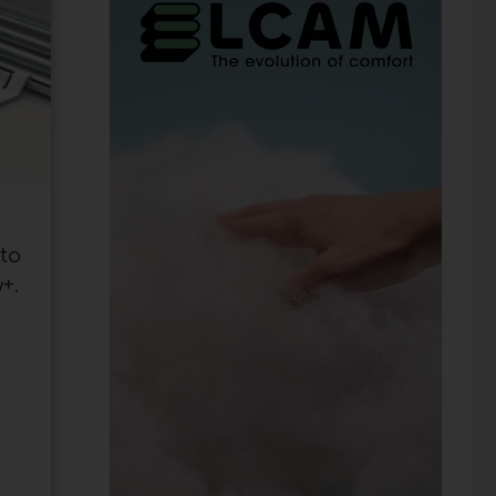
to
+.