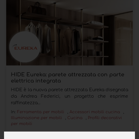
HIDE Eureka: parete attrezzata con parte
elettrica integrata
HIDE è la nuova parete attrezzata Eureka disegnata
da Andrea Federici, un progetto che esprime
raffinatezza...
In:
Ferramenta per mobili
,
Accessori mobili cucina
,
Illuminazione per mobili
,
Cucina
,
Profili decorativi
per mobili