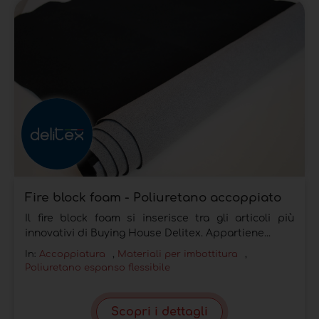
Fire block foam - Poliuretano accoppiato
Il fire block foam si inserisce tra gli articoli più
innovativi di Buying House Delitex. Appartiene...
In:
Accoppiatura
,
Materiali per imbottitura
,
Poliuretano espanso flessibile
Scopri i dettagli