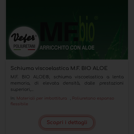
Schiuma viscoelastica M.F. BIO ALOE
M.F. BIO ALOE®, schiuma viscoelastica a lenta
memoria, di elevata densità, dalle prestazioni
superiori,...
In:
Materiali per imbottitura
,
Poliuretano espanso
flessibile
Scopri i dettagli