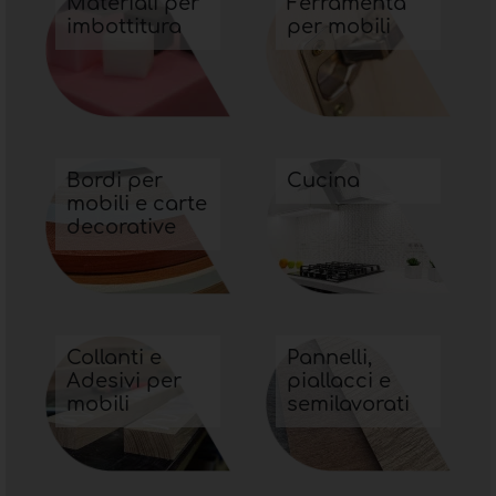
Materiali per
Ferramenta
imbottitura
per mobili
Bordi per
Cucina
mobili e carte
decorative
Collanti e
Pannelli,
Adesivi per
piallacci e
mobili
semilavorati