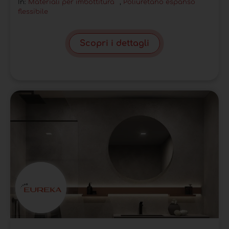
In:
Materiali per imbottitura
,
Poliuretano espanso
flessibile
Scopri i dettagli