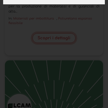
Le caratteristiche di Slow Emotion rendono adatto
per la produzione di materassi e di guanciali di
alta...
In:
Materiali per imbottitura
,
Poliuretano espanso
flessibile
Scopri i dettagli