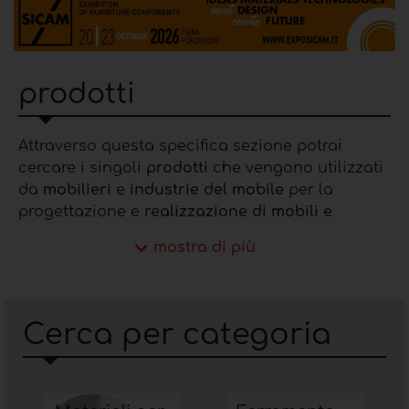
prodotti
Attraverso questa specifica sezione potrai
cercare i singoli
prodotti
che vengono utilizzati
da
mobilieri
e
industrie del mobile
per la
progettazione e
realizzazione di mobili e
complementi
d'arredo. Grazie alla ricerca per
mostra di più
categorie potrai trovare facilmente i prodotti
che fanno al caso tuo e consultarne le
caratteristiche e, dove inserite potrai consultare
le caratteristiche tecniche.
Cerca per categoria