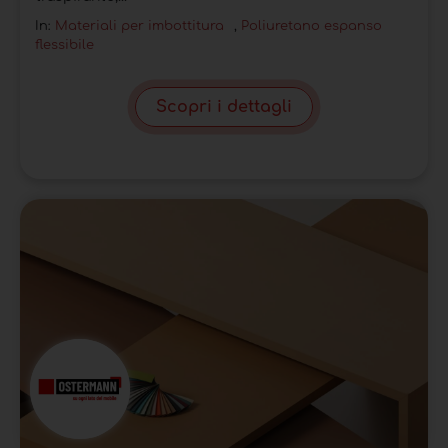
In:
Materiali per imbottitura
,
Poliuretano espanso
flessibile
Scopri i dettagli