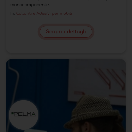
monocomponente...
In:
Collanti e Adesivi per mobili
Scopri i dettagli