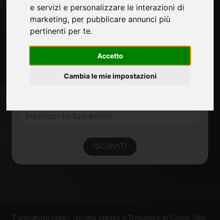
Privacy
e servizi e personalizzare le interazioni di
Mappa Sito
marketing
,
per pubblicare annunci più
pertinenti per te
.
Accetto
Rimani aggiornato
Non perderti le ultime novità del settore,
Cambia le mie impostazioni
news su aziende, prodotti, tecnologie
innovative e fiere. Iscriviti alla newsletter!
ISCRIVITI
Furnishing Idea - iscritta presso il Tribunale di Como, Reg.