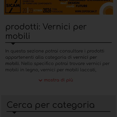
prodotti: Vernici per
mobili
In questa sezione potrai consultare
i
prodotti
appartenenti alla categoria di
vernici per
mobili.
Nello specifico potrai trovare vernici per
mobili in legno, vernici per mobili laccati,
verniciatura conto terzi, verniciatura lucida
mostra di più
legno, vernici effetto satinato, vernice effetto
metallo su legno e altro.
Dettagli sulla categoria
Cerca per categoria
vernici per mobili