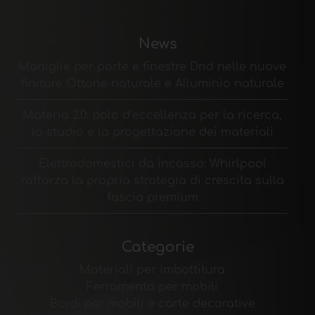
News
Maniglie per porte e finestre Dnd nelle nuove
finiture Ottone naturale e Alluminio naturale
Materia 2.0: polo d’eccellenza per la ricerca,
lo studio e la progettazione dei materiali
Elettrodomestici da incasso: Whirlpool
rafforza la propria strategia di crescita sulla
fascia premium
Categorie
Materiali per imbottitura
Ferramenta per mobili
Bordi per mobili e carte decorative