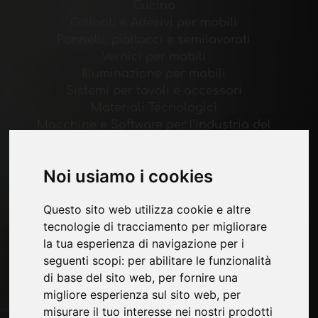
Cucina
Collanti e Adesivi per mobili
Pannelli, piallacci e semilavorati
Vernici per mobili
Illuminazione per mobili
Sistemi per tavoli e accessori
Materiali Tecnologici
Macchine e Software per l'industria del
mobile
Economia, News e Fiere
Noi usiamo i cookies
Pagine
Questo sito web utilizza cookie e altre
Chi siamo
tecnologie di tracciamento per migliorare
Pubblicita
la tua esperienza di navigazione per i
Contatti
seguenti scopi:
per abilitare le funzionalità
Fiere
di base del sito web
,
per fornire una
Journal
migliore esperienza sul sito web
,
per
Presentati
misurare il tuo interesse nei nostri prodotti