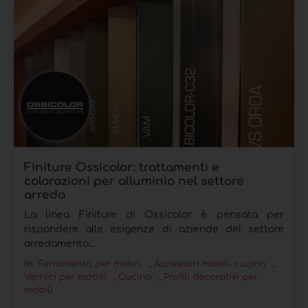
Finiture Ossicolor: trattamenti e
colorazioni per alluminio nel settore
arredo
La linea Finiture di Ossicolor è pensata per
rispondere alle esigenze di aziende del settore
arredamento...
In:
Ferramenta per mobili
,
Accessori mobili cucina
,
Vernici per mobili
,
Cucina
,
Profili decorativi per
mobili