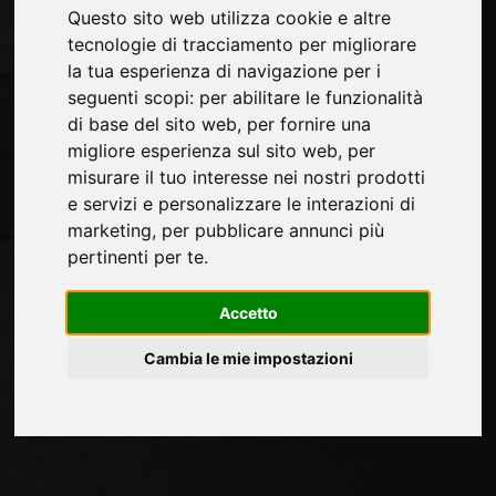
Journal
Questo sito web utilizza cookie e altre
Presentati
tecnologie di tracciamento per migliorare
Privacy
la tua esperienza di navigazione per i
Mappa Sito
seguenti scopi:
per abilitare le funzionalità
di base del sito web
,
per fornire una
migliore esperienza sul sito web
,
per
misurare il tuo interesse nei nostri prodotti
Rimani aggiornato
e servizi e personalizzare le interazioni di
Non perderti le ultime novità del settore,
marketing
,
per pubblicare annunci più
news su aziende, prodotti, tecnologie
pertinenti per te
.
innovative e fiere. Iscriviti alla newsletter!
Accetto
Cambia le mie impostazioni
ISCRIVITI