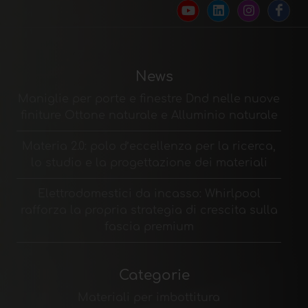
News
Maniglie per porte e finestre Dnd nelle nuove
finiture Ottone naturale e Alluminio naturale
Materia 2.0: polo d’eccellenza per la ricerca,
lo studio e la progettazione dei materiali
Elettrodomestici da incasso: Whirlpool
rafforza la propria strategia di crescita sulla
fascia premium
Categorie
Materiali per imbottitura