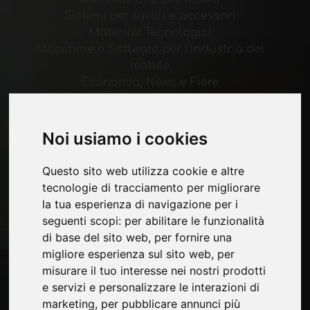
Sistemi per tavoli e accessori
Materiali Tecnologici
Macchine e Software per l'industria del
mobile
Economia, News e Fiere
Pagine
Noi usiamo i cookies
Chi siamo
Pubblicita
Questo sito web utilizza cookie e altre
Contatti
tecnologie di tracciamento per migliorare
Fiere
la tua esperienza di navigazione per i
Journal
seguenti scopi:
per abilitare le funzionalità
Presentati
di base del sito web
,
per fornire una
Privacy
migliore esperienza sul sito web
,
per
Mappa Sito
misurare il tuo interesse nei nostri prodotti
e servizi e personalizzare le interazioni di
marketing
,
per pubblicare annunci più