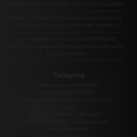
finiture Ottone naturale e Alluminio naturale
Materia 2.0: polo d’eccellenza per la ricerca,
lo studio e la progettazione dei materiali
Elettrodomestici da incasso: Whirlpool
rafforza la propria strategia di crescita sulla
fascia premium
Categorie
Materiali per imbottitura
Ferramenta per mobili
Bordi per mobili e carte decorative
Cucina
Collanti e Adesivi per mobili
Pannelli, piallacci e semilavorati
Vernici per mobili
Illuminazione per mobili