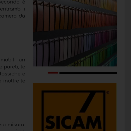
l secondo è
 entrambi i
 camera da
 mobili un
 pareti, le
lassiche e
 inoltre le
 su misura.