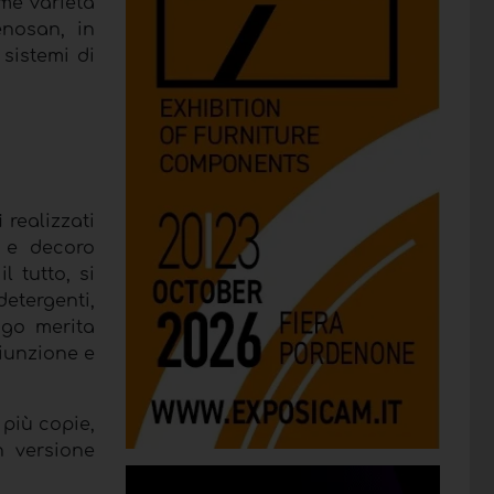
rme varietà
enosan, in
sistemi di
i
realizzati
a e decoro
 tutto, si
detergenti,
ogo merita
giunzione e
 più copie,
n versione