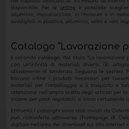
Nel capitolo dedicato al "Su misura" all’interno 
disponibile. Per le
antine
è possibile sceglier
alluminio, impiallacciate, in linoleum o in mela
avvolgibili in plastica, alluminio, vetro e vero l
Catalogo “Lavorazione p
Il secondo
catalogo
, dal titolo “La lavorazion
con un’infinità di materiali diversi. Gli arti
attualmente di tendenza. Seguono le sezioni "Fa
trovano infine i prodotti necessari per l'assem
materiali per l'imballaggio e il trasporto e t
attenzione: nell'ampia scelta degli articoli per la
sistemi per piedi regolabili, si trova certamente
Entrambi i
cataloghi
sono stati inviati da Oster
può richiederle attraverso l'homepage di Ost
digitale nell'area dei download sul sito internet
w