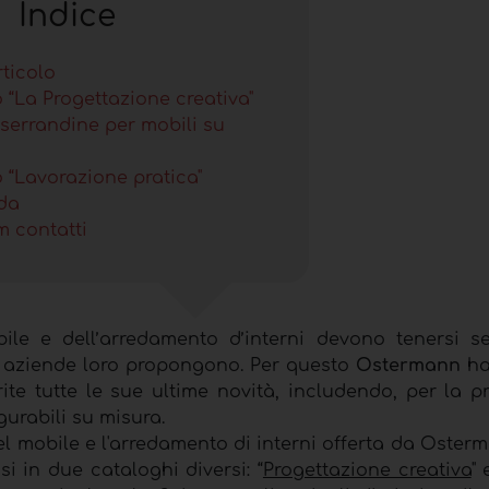
Indice
rticolo
 “La Progettazione creativa"
 serrandine per mobili su
 “Lavorazione pratica"
da
m contatti
bile e dell’arredamento d’interni devono tenersi 
le aziende loro propongono. Per questo
Ostermann
ha
te tutte le sue ultime novità, includendo, per la pr
igurabili su misura.
el mobile e l'arredamento di interni offerta da Oste
si in due cataloghi diversi: “
Progettazione creativa
" 