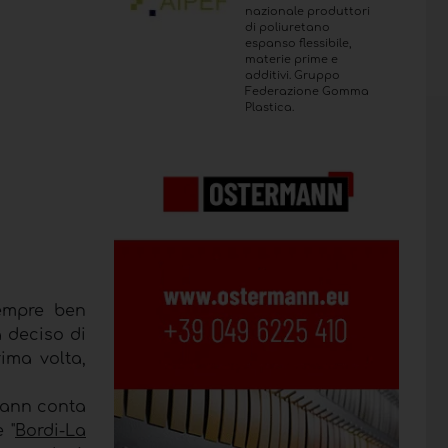
nazionale produttori
di poliuretano
espanso flessibile,
materie prime e
additivi. Gruppo
Federazione Gomma
Plastica.
sempre ben
 deciso di
ima volta,
rmann conta
e "
Bordi-La