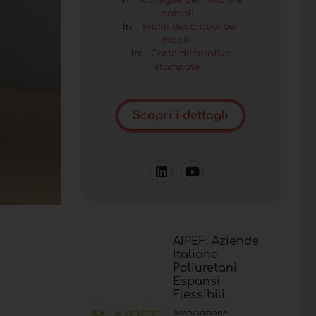
In:
Maniglie per mobili e
pomoli
In:
Profili decorativi per
mobili
In:
Carte decorative
stampate
Scopri i dettagli
AIPEF: Aziende
Italiane
Poliuretani
Espansi
Flessibili.
Associazione