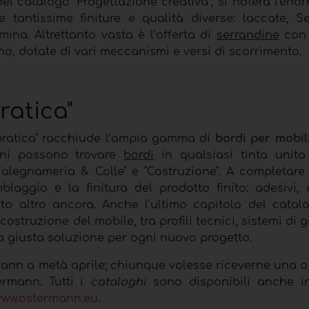
del catalogo "Progettazione creativa”, si noterà l'eno
e tantissime finiture e qualità diverse: laccate, S
mina. Altrettanto vasta è l’offerta di
serrandine
con 
egno, dotate di vari meccanismi e versi di scorrimento.
ratica"
e pratica" racchiude l’ampia gamma di
bordi per mobil
giani possono trovare
bordi
in qualsiasi tinta unit
legnameria & Colle" e "Costruzione". A completare il
blaggio e la finitura del prodotto finito: adesivi, 
anto altro ancora. Anche l'ultimo capitolo del catal
 costruzione del mobile, tra profili tecnici, sistemi di 
 la giusta soluzione per ogni nuovo progetto.
mann a metà aprile; chiunque volesse riceverne una o
ermann. Tutti i
cataloghi
sono disponibili anche i
ww.ostermann.eu
.