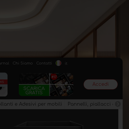
urnal
Chi Siamo
Contatti
it
Accedi
llanti e Adesivi per mobili
Pannelli, piallacci e semi