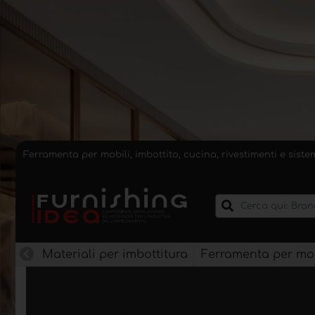
Ferramenta per mobili, imbottito, cucina, rivestimenti e sist
Materiali per imbottitura
Ferramenta per mob