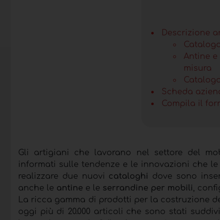
Descrizione a
Catalogo
Antine e
misura
Catalogo
Scheda azien
Compila il for
Gli artigiani che lavorano nel settore del mo
informati sulle tendenze e le innovazioni che 
realizzare due nuovi
cataloghi
dove sono inseri
anche le
antine
e le
serrandine per mobili
, conf
La ricca gamma di prodotti per la costruzione d
oggi più di 20.000 articoli che sono stati suddivi