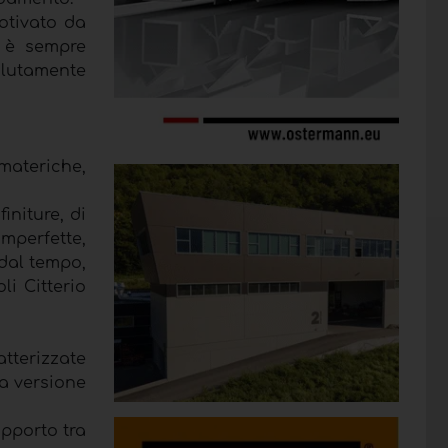
otivato da
i è sempre
solutamente
materiche,
initure, di
imperfette,
 dal tempo,
li Citterio
atterizzate
la versione
apporto tra