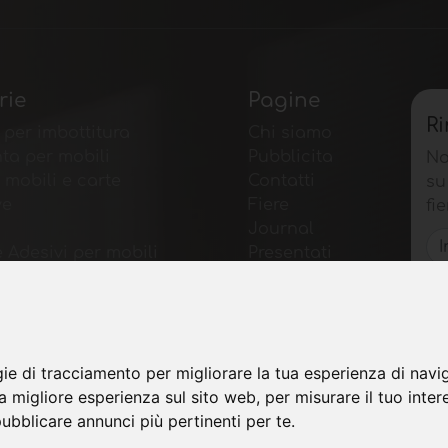
rie
Pagine
R
 per imbottitura
Chi siamo
ta per mobili
Pubblicita
No
 mobili e carte
Contatti
su
ve
Fiere
fie
Journal
e Adesivi per mobili
Presentati
 piallacci e
Privacy
rati
Mappa Sito
er mobili
ione per mobili
gie di tracciamento per migliorare la tua esperienza di navi
er tavoli e accessori
na migliore esperienza sul sito web
,
per misurare il tuo inter
 Tecnologici
ubblicare annunci più pertinenti per te
.
 e Software per
ia del mobile