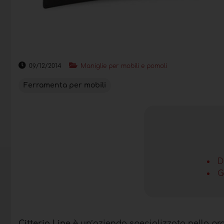
09/12/2014
Maniglie per mobili e pomoli
Ferramenta per mobili
D
G
Citterio Line
è un’azienda specializzata nella p