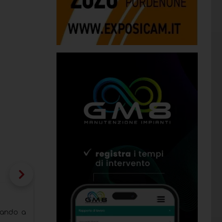
Hettich: nuovi progetti aziendali per a
uando a
Soluzioni nel segno del benessere, del comfort