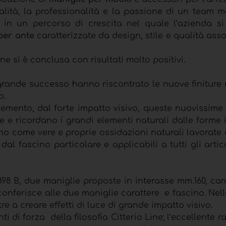
alità, la professionalità e la passione di un team m
in un percorso di crescita nel quale l’azienda s
per ante
caratterizzate da design, stile e qualità as
ne si è conclusa con risultati molto positivi.
grande successo hanno riscontrato le nuove finiture 
o.
 cemento, dal forte impatto visivo, queste nuovissime f
e e ricordano i grandi elementi naturali dalle forme 
ano come vere e proprie ossidazioni naturali lavorate
l fascino particolare e applicabili a tutti gli artico
98 B, due maniglie proposte in interasse mm.160, car
onferisce alle due maniglie carattere e fascino. Nel
re a creare effetti di luce di grande impatto visivo.
di forza della filosofia Citterio Line; l’eccellente r