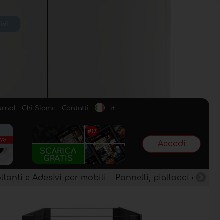
urnal
Chi Siamo
Contatti
it
Accedi
llanti e Adesivi per mobili
Pannelli, piallacci e semi