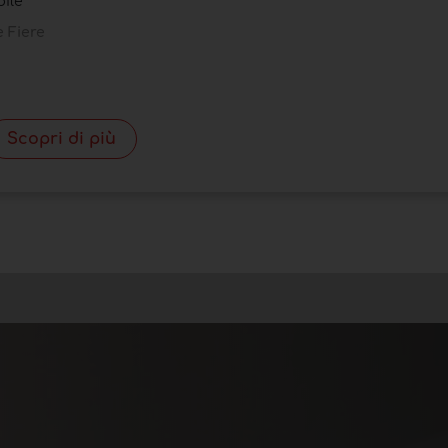
bile
 Fiere
Scopri di più