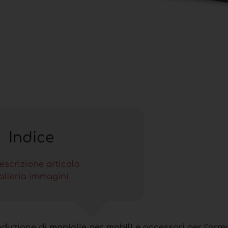
Indice
escrizione articolo
alleria immagini
roduzione di
maniglie per mobili
e accessori per l’arr