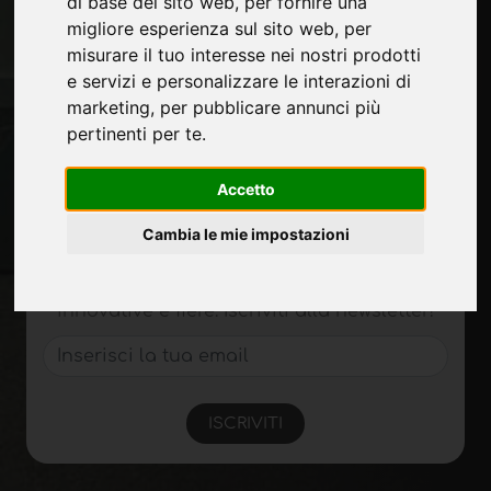
di base del sito web
,
per fornire una
Contatti
migliore esperienza sul sito web
,
per
Fiere
misurare il tuo interesse nei nostri prodotti
Journal
e servizi e personalizzare le interazioni di
Presentati
marketing
,
per pubblicare annunci più
Privacy
pertinenti per te
.
Mappa Sito
Accetto
Rimani aggiornato
Cambia le mie impostazioni
Non perderti le ultime novità del settore,
news su aziende, prodotti, tecnologie
innovative e fiere. Iscriviti alla newsletter!
ISCRIVITI