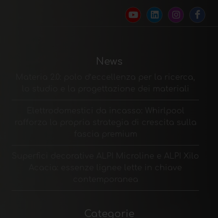
News
Materia 2.0: polo d’eccellenza per la ricerca,
lo studio e la progettazione dei materiali
Elettrodomestici da incasso: Whirlpool
rafforza la propria strategia di crescita sulla
fascia premium
Superfici decorative ALPI Microline e ALPI Xilo
Acacia: essenze lignee lette in chiave
contemporanea
Categorie