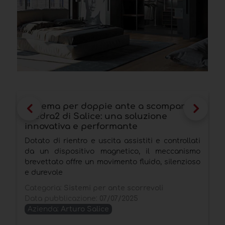
Sistema per doppie ante a scomparsa
G
Exedra2 di Salice: una soluzione
s
innovativa e performante
d
Dotato di rientro e uscita assistiti e controllati
P
da un dispositivo magnetico, il meccanismo
u
brevettato offre un movimento fluido, silenzioso
f
e durevole
d
Categoria:
Sistemi per ante scorrevoli
C
Data pubblicazione:
07/07/2025
D
Azienda:
Arturo Salice