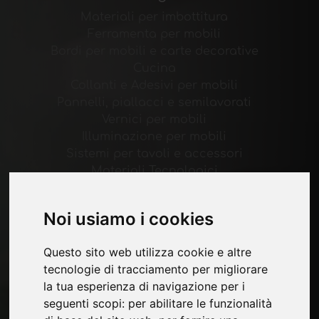
Materiali per imbottitura
Ferramenta per mobili
Bordi per mobili e carte decorative
Cucina
Collanti e Adesivi per mobili
Pannelli, piallacci e semilavorati
Vernici per mobili
Illuminazione per mobili
Sistemi per tavoli e accessori
Materiali Tecnologici
Macchine e Software per l'industria del
mobile
Noi usiamo i cookies
Economia, News e Fiere
Questo sito web utilizza cookie e altre
Pagine
tecnologie di tracciamento per migliorare
la tua esperienza di navigazione per i
Chi siamo
seguenti scopi:
per abilitare le funzionalità
Pubblicita