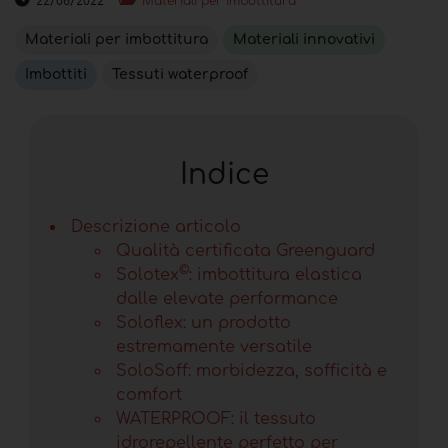
22/06/2022
Materiali per imbottitura
Materiali per imbottitura
Materiali innovativi
Imbottiti
Tessuti waterproof
Indice
Descrizione articolo
Qualità certificata Greenguard
©
Solotex
: imbottitura elastica
dalle elevate performance
Soloflex: un prodotto
estremamente versatile
SoloSoff: morbidezza, sofficità e
comfort
WATERPROOF: il tessuto
idrorepellente perfetto per