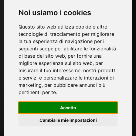
Categorie
Noi usiamo i cookies
Materiali per imbottitura
Ferramenta per mobili
Questo sito web utilizza cookie e altre
Bordi per mobili e carte decorative
tecnologie di tracciamento per migliorare
Cucina
la tua esperienza di navigazione per i
Collanti e Adesivi per mobili
seguenti scopi:
per abilitare le funzionalità
Pannelli, piallacci e semilavorati
di base del sito web
,
per fornire una
Vernici per mobili
migliore esperienza sul sito web
,
per
Illuminazione per mobili
misurare il tuo interesse nei nostri prodotti
Sistemi per tavoli e accessori
e servizi e personalizzare le interazioni di
Materiali Tecnologici
marketing
,
per pubblicare annunci più
Macchine e Software per l'industria del
pertinenti per te
.
mobile
Economia, News e Fiere
Accetto
Pagine
Cambia le mie impostazioni
Chi siamo