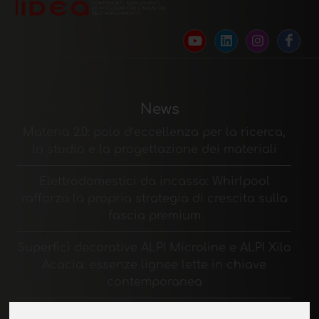
News
Materia 2.0: polo d’eccellenza per la ricerca,
lo studio e la progettazione dei materiali
Elettrodomestici da incasso: Whirlpool
rafforza la propria strategia di crescita sulla
fascia premium
Superfici decorative ALPI Microline e ALPI Xilo
Acacia: essenze lignee lette in chiave
contemporanea