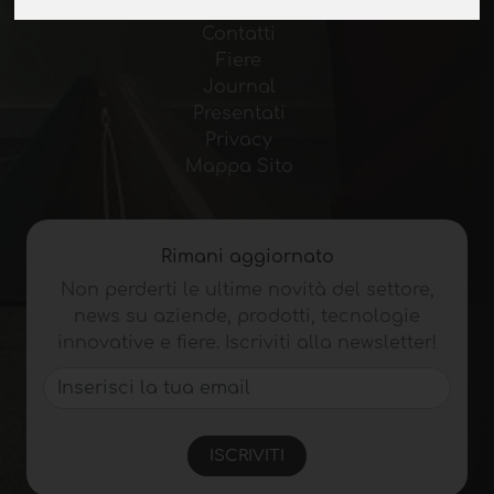
Pubblicita
Contatti
Fiere
Journal
Presentati
Privacy
Mappa Sito
Rimani aggiornato
Non perderti le ultime novità del settore,
news su aziende, prodotti, tecnologie
innovative e fiere. Iscriviti alla newsletter!
ISCRIVITI