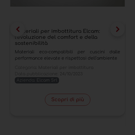
Materiali per imbottitura Elcam:
M
l'evoluzione del comfort e della
i
sostenibilità
m
Materiali eco-compatibili per cuscini dalle
P
performance elevate e rispettosi dell’ambiente
p
c
Categoria:
Materiali per imbottitura
Data pubblicazione:
24/10/2023
C
Azienda:
Elcam Srl
T
D
Scopri di più