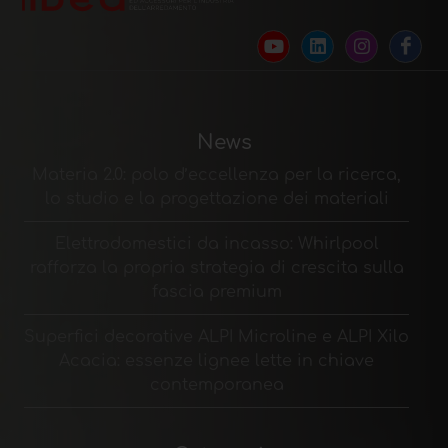
News
Materia 2.0: polo d’eccellenza per la ricerca,
lo studio e la progettazione dei materiali
Elettrodomestici da incasso: Whirlpool
rafforza la propria strategia di crescita sulla
fascia premium
Superfici decorative ALPI Microline e ALPI Xilo
Acacia: essenze lignee lette in chiave
contemporanea