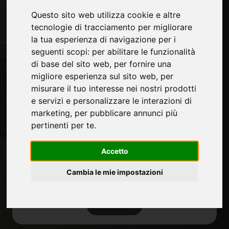
Contatti
Questo sito web utilizza cookie e altre
Fiere
tecnologie di tracciamento per migliorare
Journal
la tua esperienza di navigazione per i
Presentati
seguenti scopi:
per abilitare le funzionalità
Privacy
di base del sito web
,
per fornire una
Mappa Sito
migliore esperienza sul sito web
,
per
misurare il tuo interesse nei nostri prodotti
e servizi e personalizzare le interazioni di
marketing
,
per pubblicare annunci più
Rimani aggiornato
pertinenti per te
.
Non perderti le ultime novità del settore,
news su aziende, prodotti, tecnologie
Accetto
innovative e fiere. Iscriviti alla newsletter!
Cambia le mie impostazioni
ISCRIVITI