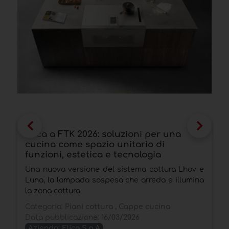
Elica a FTK 2026: soluzioni per una
F
cucina come spazio unitario di
i
funzioni, estetica e tecnologia
E
Una nuova versione del sistema cottura Lhov e
d
Luna, la lampada sospesa che arreda e illumina
C
la zona cottura
D
Categoria:
Piani cottura , Cappe cucina
Data pubblicazione:
16/03/2026
Azienda:
Elica S.p.A