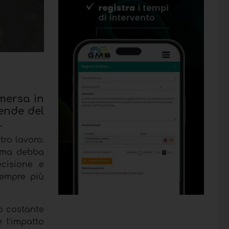
emersa in
iende del
.
tro lavoro.
, ma debba
ecisione e
sempre più
o costante
 l’impatto