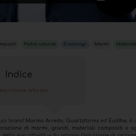
ompositi
Pietre naturali
Ecodesign
Marmi
Materiali
Indice
escrizione articolo
suoi brand
Marmo Arredo, Quartzforms
ed
Eulithe
, è
orazione di marmi, graniti, materiali compositi
e
ag
 della sua attività vi fu proprio l’intuizione di proporr