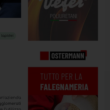
 lapidei
 un’azienda
glomerati
e l’utilizzo