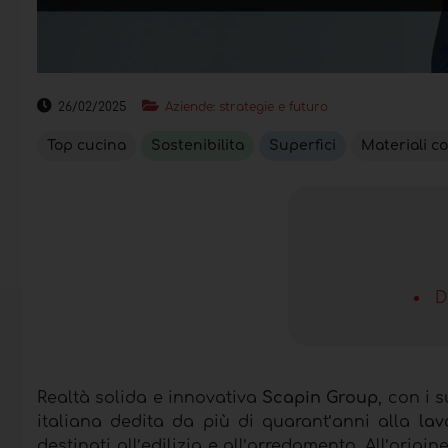
26/02/2025
Aziende: strategie e futuro
Top cucina
Sostenibilita
Superfici
Materiali c
D
Realtà solida e innovativa
Scapin Group
, con i 
italiana dedita da più di quarant’anni
alla
lav
destinati all’edilizia e all’arredamento. All’origine