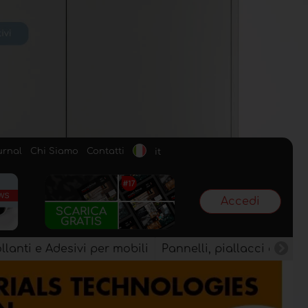
urnal
Chi Siamo
Contatti
it
Accedi
llanti e Adesivi per mobili
Pannelli, piallacci e semi