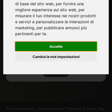
Privacy
di base del sito web
,
per fornire una
Mappa Sito
migliore esperienza sul sito web
,
per
misurare il tuo interesse nei nostri prodotti
e servizi e personalizzare le interazioni di
Rimani aggiornato
marketing
,
per pubblicare annunci più
pertinenti per te
.
Non perderti le ultime novità del settore,
news su aziende, prodotti, tecnologie
Accetto
innovative e fiere. Iscriviti alla newsletter!
Cambia le mie impostazioni
ISCRIVITI
Furnishing Idea - iscritta presso il Tribunale di Como, Reg.