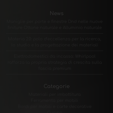
News
Maniglie per porte e finestre Dnd nelle nuove
finiture Ottone naturale e Alluminio naturale
Materia 2.0: polo d’eccellenza per la ricerca,
lo studio e la progettazione dei materiali
Elettrodomestici da incasso: Whirlpool
rafforza la propria strategia di crescita sulla
fascia premium
Categorie
Materiali per imbottitura
Ferramenta per mobili
Bordi per mobili e carte decorative
Cucina