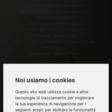
Collanti e Adesivi per mobili
Pannelli, piallacci e semilavorati
Vernici per mobili
Illuminazione per mobili
Sistemi per tavoli e accessori
Materiali Tecnologici
Macchine e Software per l'industria del
mobile
Economia, News e Fiere
Pagine
Chi siamo
Noi usiamo i cookies
Pubblicita
Contatti
Questo sito web utilizza cookie e altre
Fiere
tecnologie di tracciamento per migliorare
Journal
la tua esperienza di navigazione per i
Presentati
seguenti scopi:
per abilitare le funzionalità