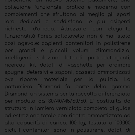
Pordenone un nuovo sistema pattumiere, una
collezione funzionale, pratica e moderna con
complementi che sfruttano al meglio gli spazi
loro dedicati e soddisfano le più esigenti
richieste d’arredo. Attrezzare con elegante
funzionalità l’area sottolavello non è mai stato
così agevole: capienti contenitori in polistirene
per grandi e piccoli volumi d’immondizia,
intelligenti soluzioni laterali porta-detergenti,
ricercati kit dotati di vaschette per ordinare
spugne, detersivi e saponi, cassetti ammortizzati
ove riporre materiale per la pulizia. La
pattumiera Diamond fa parte della gamma
Diamond, un sistema per la raccolta differenziata
per modulo da 30/40/45/50/60. E' costituita da
struttura in lamiera verniciata completa di guide
ad estrazione totale con rientro ammortizzato ad
alta capacità di carico: 100 kg, testata a 100.000
cicli. I contenitori sono in polistirene, dotati di