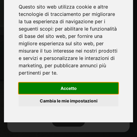
Contatti
Questo sito web utilizza cookie e altre
Fiere
tecnologie di tracciamento per migliorare
Journal
la tua esperienza di navigazione per i
Presentati
seguenti scopi:
per abilitare le funzionalità
Privacy
di base del sito web
,
per fornire una
Mappa Sito
migliore esperienza sul sito web
,
per
misurare il tuo interesse nei nostri prodotti
e servizi e personalizzare le interazioni di
marketing
,
per pubblicare annunci più
Rimani aggiornato
pertinenti per te
.
Non perderti le ultime novità del settore,
news su aziende, prodotti, tecnologie
Accetto
innovative e fiere. Iscriviti alla newsletter!
Cambia le mie impostazioni
ISCRIVITI