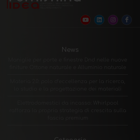
News
Maniglie per porte e finestre Dnd nelle nuove
finiture Ottone naturale e Alluminio naturale
Materia 2.0: polo d’eccellenza per la ricerca,
lo studio e la progettazione dei materiali
Elettrodomestici da incasso: Whirlpool
rafforza la propria strategia di crescita sulla
fascia premium