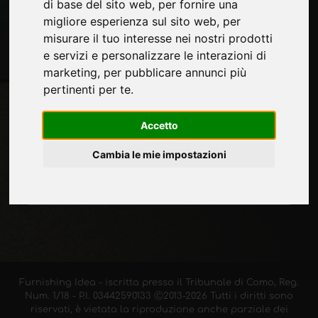
di base del sito web
,
per fornire una
migliore esperienza sul sito web
,
per
misurare il tuo interesse nei nostri prodotti
Rimani aggiornato
e servizi e personalizzare le interazioni di
marketing
,
per pubblicare annunci più
Non perderti le ultime novità del settore,
pertinenti per te
.
news su aziende, prodotti, tecnologie
innovative e fiere. Iscriviti alla newsletter!
Accetto
Cambia le mie impostazioni
ISCRIVITI
Furnishing Idea - iscritta presso il Tribunale di Como, Reg.
Num. 1/18 - P.I. 03442590133 Ⓒ2013-2026 Tutti i diritti sono
riservati, è vietata la riproduzione anche parziale dei