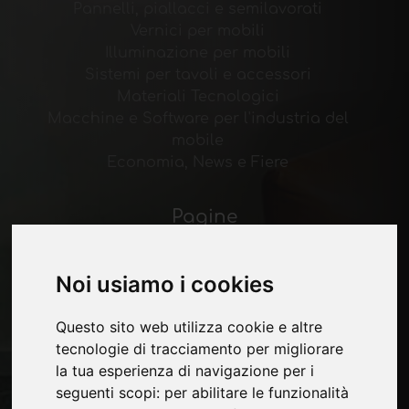
Pannelli, piallacci e semilavorati
Vernici per mobili
Illuminazione per mobili
Sistemi per tavoli e accessori
Materiali Tecnologici
Macchine e Software per l'industria del
mobile
Economia, News e Fiere
Pagine
Chi siamo
Pubblicita
Noi usiamo i cookies
Contatti
Fiere
Questo sito web utilizza cookie e altre
Journal
tecnologie di tracciamento per migliorare
Presentati
la tua esperienza di navigazione per i
Privacy
seguenti scopi:
per abilitare le funzionalità
Mappa Sito