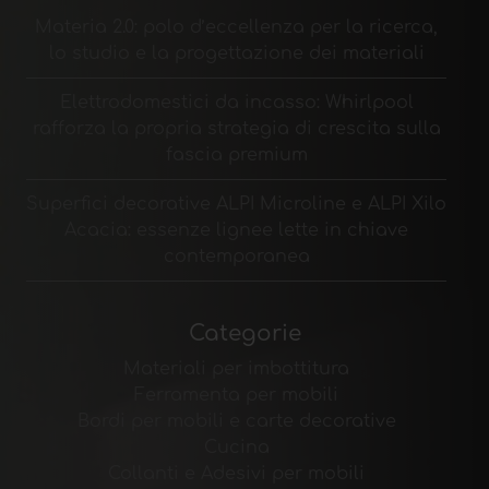
Materia 2.0: polo d’eccellenza per la ricerca,
lo studio e la progettazione dei materiali
Elettrodomestici da incasso: Whirlpool
rafforza la propria strategia di crescita sulla
fascia premium
Superfici decorative ALPI Microline e ALPI Xilo
Acacia: essenze lignee lette in chiave
contemporanea
Categorie
Materiali per imbottitura
Ferramenta per mobili
Bordi per mobili e carte decorative
Cucina
Collanti e Adesivi per mobili