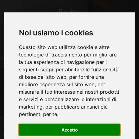
Pagine
Chi siamo
Pubblicita
Noi usiamo i cookies
Contatti
Fiere
Questo sito web utilizza cookie e altre
Journal
tecnologie di tracciamento per migliorare
Presentati
la tua esperienza di navigazione per i
Privacy
seguenti scopi:
per abilitare le funzionalità
Mappa Sito
di base del sito web
,
per fornire una
migliore esperienza sul sito web
,
per
misurare il tuo interesse nei nostri prodotti
e servizi e personalizzare le interazioni di
Rimani aggiornato
marketing
,
per pubblicare annunci più
Non perderti le ultime novità del settore,
pertinenti per te
.
news su aziende, prodotti, tecnologie
innovative e fiere. Iscriviti alla newsletter!
Accetto