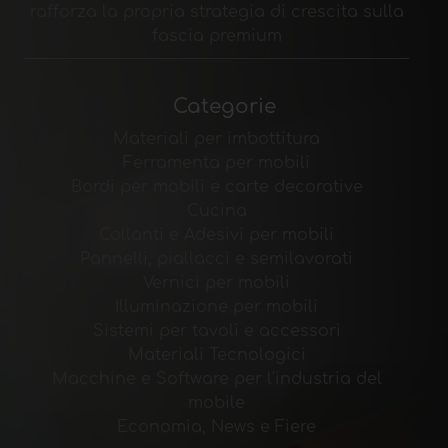
rafforza la propria strategia di crescita sulla
fascia premium
Categorie
Materiali per imbottitura
Ferramenta per mobili
Bordi per mobili e carte decorative
Cucina
Collanti e Adesivi per mobili
Pannelli, piallacci e semilavorati
Vernici per mobili
Illuminazione per mobili
Sistemi per tavoli e accessori
Materiali Tecnologici
Macchine e Software per l'industria del
mobile
Economia, News e Fiere