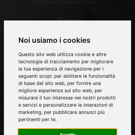
Economia, News e Fiere
Pagine
Chi siamo
Pubblicita
Noi usiamo i cookies
Contatti
Fiere
Questo sito web utilizza cookie e altre
Journal
tecnologie di tracciamento per migliorare
Presentati
la tua esperienza di navigazione per i
Privacy
seguenti scopi:
per abilitare le funzionalità
Mappa Sito
di base del sito web
,
per fornire una
migliore esperienza sul sito web
,
per
misurare il tuo interesse nei nostri prodotti
e servizi e personalizzare le interazioni di
Rimani aggiornato
marketing
,
per pubblicare annunci più
Non perderti le ultime novità del settore,
pertinenti per te
.
news su aziende, prodotti, tecnologie
innovative e fiere. Iscriviti alla newsletter!
Accetto