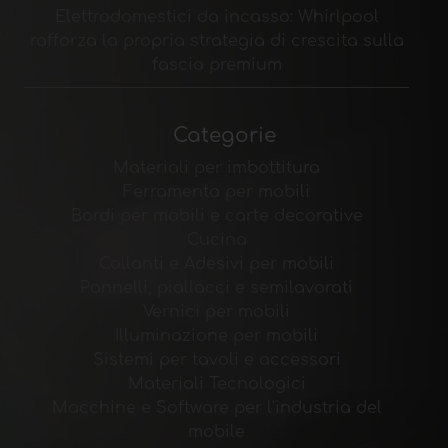
Elettrodomestici da incasso: Whirlpool
rafforza la propria strategia di crescita sulla
fascia premium
Categorie
Materiali per imbottitura
Ferramenta per mobili
Bordi per mobili e carte decorative
Cucina
Collanti e Adesivi per mobili
Pannelli, piallacci e semilavorati
Vernici per mobili
Illuminazione per mobili
Sistemi per tavoli e accessori
Materiali Tecnologici
Macchine e Software per l'industria del
mobile