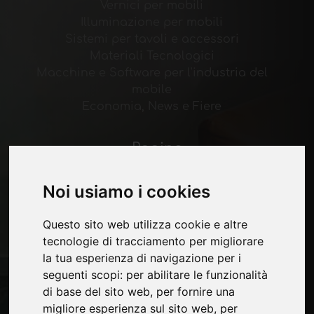
Vernici per mobili
Illuminazione per mobili
Sistemi per tavoli e accessori
Materiali Tecnologici
Macchine e Software per l'industria del
mobile
Economia, News e Fiere
Pagine
Chi siamo
Noi usiamo i cookies
Pubblicita
Contatti
Fiere
Questo sito web utilizza cookie e altre
Journal
tecnologie di tracciamento per migliorare
Presentati
la tua esperienza di navigazione per i
Privacy
seguenti scopi:
per abilitare le funzionalità
Mappa Sito
di base del sito web
,
per fornire una
migliore esperienza sul sito web
,
per