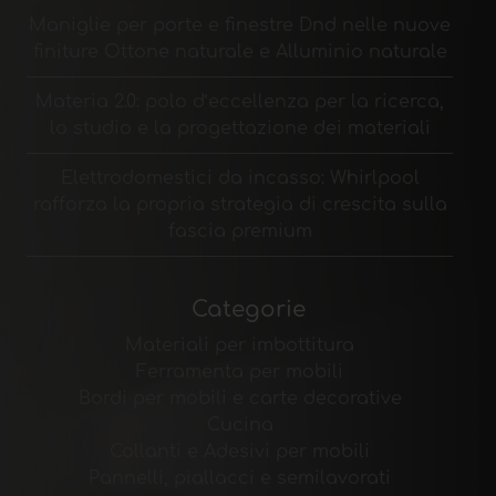
Maniglie per porte e finestre Dnd nelle nuove
finiture Ottone naturale e Alluminio naturale
Materia 2.0: polo d’eccellenza per la ricerca,
lo studio e la progettazione dei materiali
Elettrodomestici da incasso: Whirlpool
rafforza la propria strategia di crescita sulla
fascia premium
Categorie
Materiali per imbottitura
Ferramenta per mobili
Bordi per mobili e carte decorative
Cucina
Collanti e Adesivi per mobili
Pannelli, piallacci e semilavorati