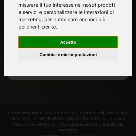
misurare il tuo interesse nei nostri prodotti
e servizi e personalizzare le interazioni di
Rimani aggiornato
marketing
,
per pubblicare annunci più
Non perderti le ultime novità del settore,
pertinenti per te
.
news su aziende, prodotti, tecnologie
innovative e fiere. Iscriviti alla newsletter!
Accetto
Cambia le mie impostazioni
ISCRIVITI
Furnishing Idea - iscritta presso il Tribunale di Como, Reg.
Num. 1/18 - P.I. 03442590133 Ⓒ2013-2026 Tutti i diritti sono
riservati, è vietata la riproduzione anche parziale dei
contenuti.