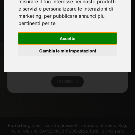
misurare il tuo interesse nei nostri prodotti
Mappa Sito
e servizi e personalizzare le interazioni di
marketing
,
per pubblicare annunci più
pertinenti per te
.
Rimani aggiornato
Non perderti le ultime novità del settore,
Accetto
news su aziende, prodotti, tecnologie
innovative e fiere. Iscriviti alla newsletter!
Cambia le mie impostazioni
ISCRIVITI
Furnishing Idea - iscritta presso il Tribunale di Como, Reg.
Num. 1/18 - P.I. 03442590133 Ⓒ2013-2026 Tutti i diritti sono