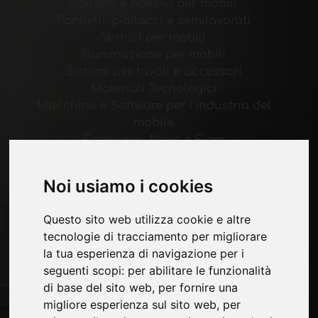
Collanti e Adesivi per mobili
Pannelli, piallacci e semilavorati
Vernici per mobili
Illuminazione per mobili
Sistemi per tavoli e accessori
Materiali Tecnologici
Macchine e Software per l'industria del
mobile
Economia, News e Fiere
Pagine
Noi usiamo i cookies
Chi siamo
Questo sito web utilizza cookie e altre
Pubblicita
tecnologie di tracciamento per migliorare
Contatti
la tua esperienza di navigazione per i
Fiere
seguenti scopi:
per abilitare le funzionalità
Journal
di base del sito web
,
per fornire una
Presentati
migliore esperienza sul sito web
,
per
Privacy