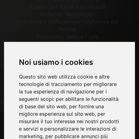
Sistemi per tavoli e accessori
Materiali Tecnologici
Macchine e Software per l'industria del
mobile
Economia, News e Fiere
Pagine
Noi usiamo i cookies
Chi siamo
Pubblicita
Questo sito web utilizza cookie e altre
Contatti
tecnologie di tracciamento per migliorare
Fiere
la tua esperienza di navigazione per i
Journal
seguenti scopi:
per abilitare le funzionalità
Presentati
di base del sito web
,
per fornire una
Privacy
migliore esperienza sul sito web
,
per
Mappa Sito
misurare il tuo interesse nei nostri prodotti
e servizi e personalizzare le interazioni di
marketing
,
per pubblicare annunci più