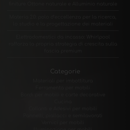
finiture Ottone naturale e Alluminio naturale
Materia 2.0: polo d’eccellenza per la ricerca,
lo studio e la progettazione dei materiali
Elettrodomestici da incasso: Whirlpool
rafforza la propria strategia di crescita sulla
fascia premium
Categorie
Materiali per imbottitura
Ferramenta per mobili
Bordi per mobili e carte decorative
Cucina
Collanti e Adesivi per mobili
Pannelli, piallacci e semilavorati
Vernici per mobili
Illuminazione per mobili