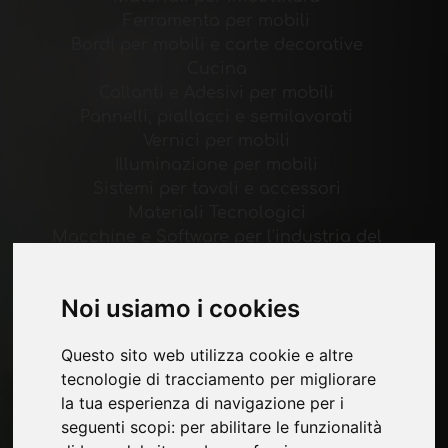
Ferramenta per mobili
Bordi per mobili e carte decorative
Cucina
Collanti e Adesivi per mobili
Pannelli, piallacci e semilavorati
Vernici per mobili
Illuminazione per mobili
Sistemi per tavoli e accessori
Materiali Tecnologici
Macchine e Software per l'industria del
mobile
Economia, News e Fiere
Noi usiamo i cookies
Pagine
Questo sito web utilizza cookie e altre
Chi siamo
tecnologie di tracciamento per migliorare
Pubblicita
la tua esperienza di navigazione per i
Contatti
seguenti scopi:
per abilitare le funzionalità