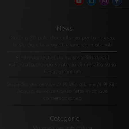
News
Materia 2.0: polo d’eccellenza per la ricerca,
lo studio e la progettazione dei materiali
Elettrodomestici da incasso: Whirlpool
rafforza la propria strategia di crescita sulla
fascia premium
Superfici decorative ALPI Microline e ALPI Xilo
Acacia: essenze lignee lette in chiave
contemporanea
Categorie
Materiali per imbottitura