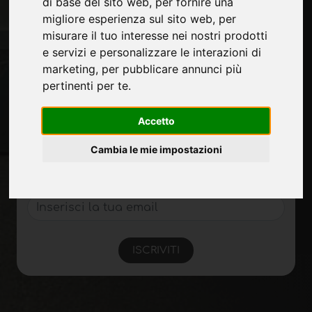
Fiere
di base del sito web
,
per fornire una
Journal
migliore esperienza sul sito web
,
per
Presentati
misurare il tuo interesse nei nostri prodotti
Privacy
e servizi e personalizzare le interazioni di
Mappa Sito
marketing
,
per pubblicare annunci più
pertinenti per te
.
Accetto
Rimani aggiornato
Non perderti le ultime novità del settore,
Cambia le mie impostazioni
news su aziende, prodotti, tecnologie
innovative e fiere. Iscriviti alla newsletter!
ISCRIVITI