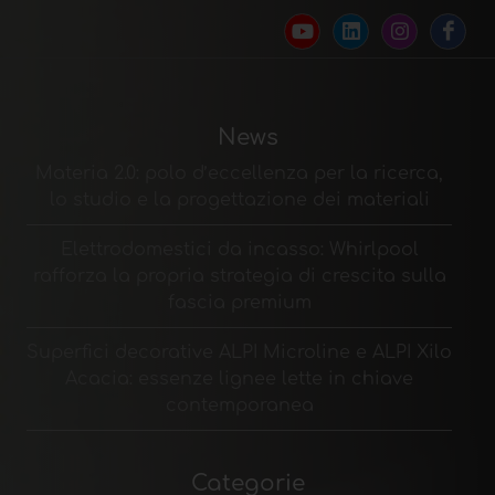
News
Materia 2.0: polo d’eccellenza per la ricerca,
lo studio e la progettazione dei materiali
Elettrodomestici da incasso: Whirlpool
rafforza la propria strategia di crescita sulla
fascia premium
Superfici decorative ALPI Microline e ALPI Xilo
Acacia: essenze lignee lette in chiave
contemporanea
Categorie