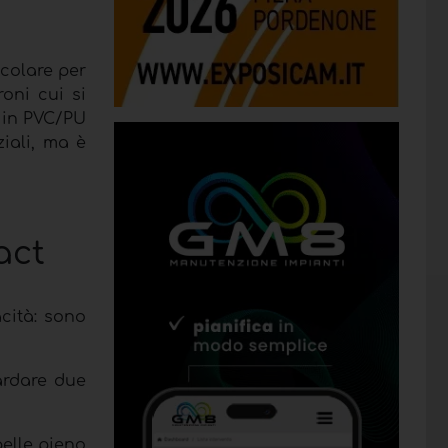
icolare per
oni cui si
o in PVC/PU
ziali, ma è
act
cità: sono
ardare due
elle pieno