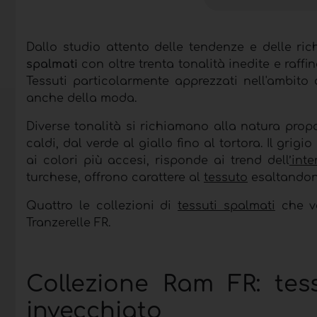
Dallo studio attento delle tendenze e delle ri
spalmati
con oltre trenta tonalità inedite e raffi
Tessuti particolarmente apprezzati nell'ambito d
anche della moda.
Diverse tonalità si richiamano alla natura pro
caldi, dal verde al giallo fino al tortora. Il gri
ai colori più accesi, risponde ai trend dell
’int
turchese, offrono carattere al
tessuto
esaltandone
Quattro le collezioni di
tessuti spalmati
che ve
Tranzerelle FR.
Collezione Ram FR: tes
invecchiato