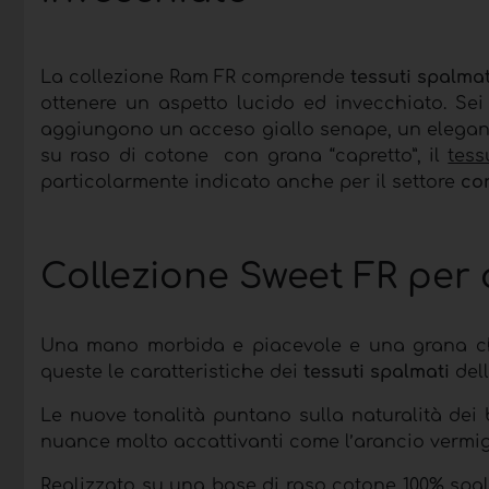
La collezione Ram FR comprende
tessuti spalmat
ottenere un aspetto lucido ed invecchiato. Sei
aggiungono un acceso giallo senape, un elegante
su raso di cotone con grana “capretto”, il
tess
particolarmente indicato anche per il settore
co
Collezione Sweet FR per 
Una mano morbida e piacevole e una grana che
queste le caratteristiche dei
tessuti spalmati
dell
Le nuove tonalità puntano sulla naturalità dei 
nuance molto accattivanti come l’arancio vermigli
Realizzato su una base di raso cotone 100% spal