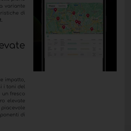
la variante
ristiche di
t.
evate
te impatto,
i i toni del
o un fresco
ro elevate
 piacevole
mponenti di