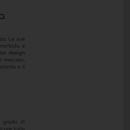
a
za. Le sue
 morbida e
rior design
di mercato,
starda e il
n grado di
icare tutte