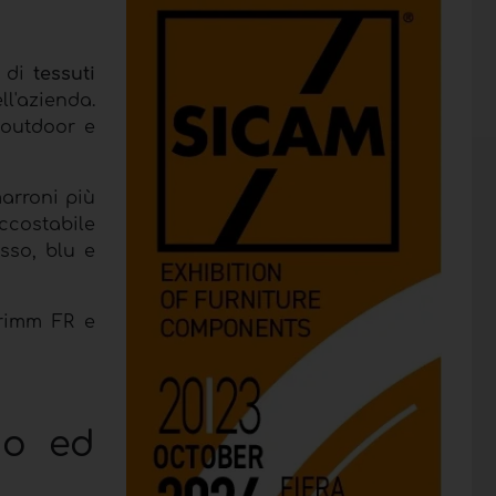
i di
tessuti
ll'azienda.
l'outdoor e
arroni più
accostabile
sso, blu e
Grimm FR e
do ed