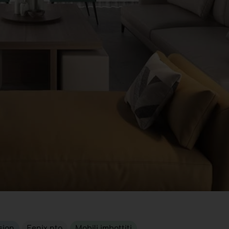
sign
Fenix nta
Mobili imbottiti