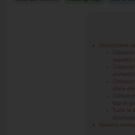
Descrizione a
Collezio
aspetto 
Collezio
domestic
Collezio
dalle el
Collezio
top di 
Tutte le 
scaricabi
Galleria imma