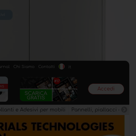
urnal
Chi Siamo
Contatti
it
Accedi
llanti e Adesivi per mobili
Pannelli, piallacci e semi