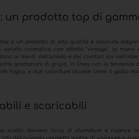
FR: un prodotto top di gamm
mma: è un prodotto di alta qualità e assoluta elegan
a varietà cromatica con effetto "vintage", la mano
no ai trend dell'arredo e del comfort sia nell'
inte
edite gradazioni di grigio, in linea con le tendenze 
rde foglia, e due coloriture accese come il giallo mo
abili e scaricabili
a scelta davvero ricca di sfumature e nuance i
 sito dell'azienda permette inoltre di visionare e scar