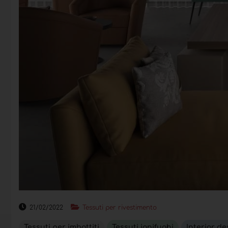
21/02/2022
Tessuti per rivestimento
Tessuti per imbottiti
Tessuti ignifughi
Interior de