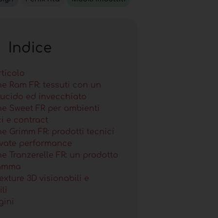
Indice
rticolo
ne Ram FR: tessuti con un
lucido ed invecchiato
ne Sweet FR per ambienti
i e contract
ne Grimm FR: prodotti tecnici
evate performance
ne Tranzerelle FR: un prodotto
gamma
texture 3D visionabili e
li
gini