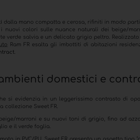
i
dalla mano compatta e cerosa, rifiniti in modo part
 i nuovi colori sulle nuance naturali dei beige/marr
 verde salvia e un delicato grigio peltro. Realizzat
uto
Ram FR esalta gli imbottiti di abitazioni residen
ntract
.
ambienti domestici e contr
 si evidenzia in un leggerissimo contrasto di opa
a collezione Sweet FR.
beige/marroni e su nuovi toni di grigio, fino ad azz
o e il verde foglia.
mato in PVC/PU, Sweet FR presenta un aspetto tipo "p