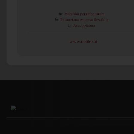
In:
Materiali per imbottitura
In:
Poliuretano espanso flessibile
In:
Accoppiatura
www.delitex.it