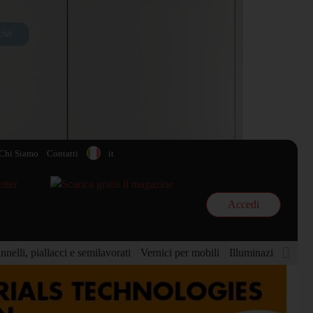
Chi Siamo
Contatti
it
Accedi
nnelli, piallacci e semilavorati
Vernici per mobili
Illuminazione per 