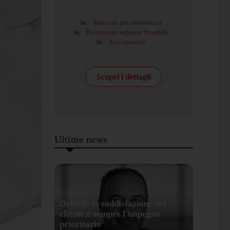
In:
Materiali per imbottitura
In:
Poliuretano espanso flessibile
In:
Accoppiatura
Scopri i dettagli
Ultime news
Delitex: la soddisfazione del
cliente è sempre l'impegno
prioritario