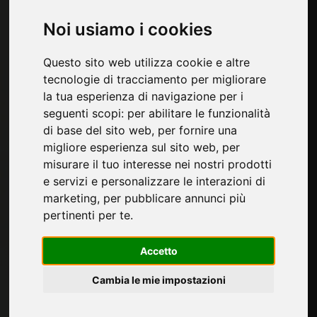
Noi usiamo i cookies
News
Questo sito web utilizza cookie e altre
Materia 2.0: polo d’eccellenza per la ricerca,
tecnologie di tracciamento per migliorare
lo studio e la progettazione dei materiali
la tua esperienza di navigazione per i
Elettrodomestici da incasso: Whirlpool
seguenti scopi:
per abilitare le funzionalità
rafforza la propria strategia di crescita sulla
di base del sito web
,
per fornire una
fascia premium
migliore esperienza sul sito web
,
per
misurare il tuo interesse nei nostri prodotti
Superfici decorative ALPI Microline e ALPI Xilo
e servizi e personalizzare le interazioni di
Acacia: essenze lignee lette in chiave
marketing
,
per pubblicare annunci più
contemporanea
pertinenti per te
.
Accetto
Categorie
Cambia le mie impostazioni
Materiali per imbottitura
Ferramenta per mobili