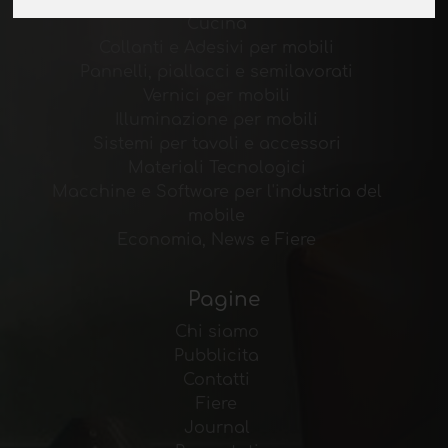
Bordi per mobili e carte decorative
Cucina
Collanti e Adesivi per mobili
Pannelli, piallacci e semilavorati
Vernici per mobili
Illuminazione per mobili
Sistemi per tavoli e accessori
Materiali Tecnologici
Macchine e Software per l'industria del
mobile
Economia, News e Fiere
Pagine
Chi siamo
Pubblicita
Contatti
Fiere
Journal