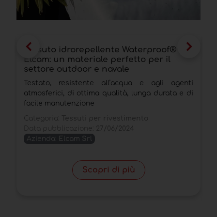
Tessuto idrorepellente Waterproof® di
S
Elcam: un materiale perfetto per il
C
settore outdoor e navale
C
Testato, resistente all’acqua e agli agenti
I
atmosferici, di ottima qualità, lunga durata e di
p
facile manutenzione
p
Categoria:
Tessuti per rivestimento
C
Data pubblicazione:
27/06/2024
a
Azienda:
Elcam Srl
D
Scopri di più