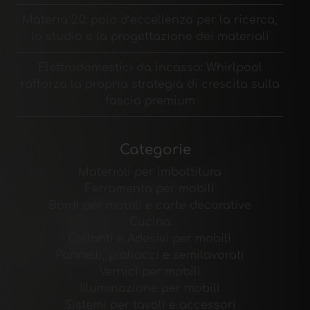
Materia 2.0: polo d’eccellenza per la ricerca,
lo studio e la progettazione dei materiali
Elettrodomestici da incasso: Whirlpool
rafforza la propria strategia di crescita sulla
fascia premium
Categorie
Materiali per imbottitura
Ferramenta per mobili
Bordi per mobili e carte decorative
Cucina
Collanti e Adesivi per mobili
Pannelli, piallacci e semilavorati
Vernici per mobili
Illuminazione per mobili
Sistemi per tavoli e accessori