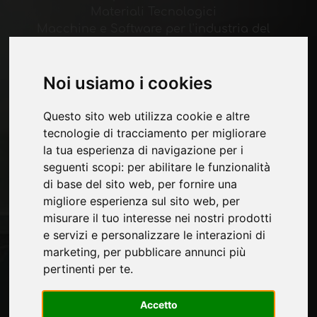
Materiali Tecnologici
Macchine e Software per l'industria del
mobile
Economia, News e Fiere
Noi usiamo i cookies
Pagine
Questo sito web utilizza cookie e altre
Chi siamo
tecnologie di tracciamento per migliorare
Pubblicita
la tua esperienza di navigazione per i
Contatti
seguenti scopi:
per abilitare le funzionalità
Fiere
di base del sito web
,
per fornire una
Journal
migliore esperienza sul sito web
,
per
Presentati
misurare il tuo interesse nei nostri prodotti
Privacy
e servizi e personalizzare le interazioni di
Mappa Sito
marketing
,
per pubblicare annunci più
pertinenti per te
.
Rimani aggiornato
Accetto