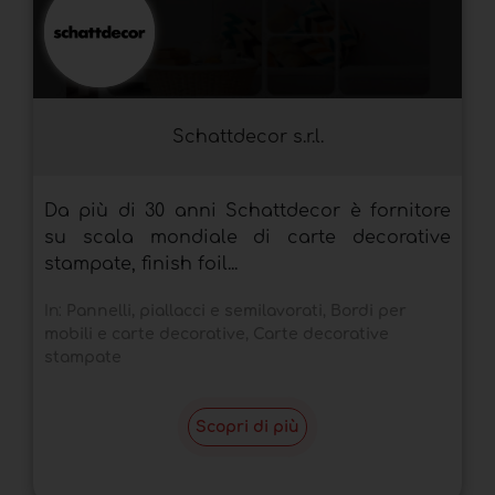
Schattdecor s.r.l.
Da più di 30 anni Schattdecor è fornitore
su scala mondiale di carte decorative
stampate, finish foil...
In:
Pannelli, piallacci e semilavorati
,
Bordi per
mobili e carte decorative
,
Carte decorative
stampate
Scopri di più