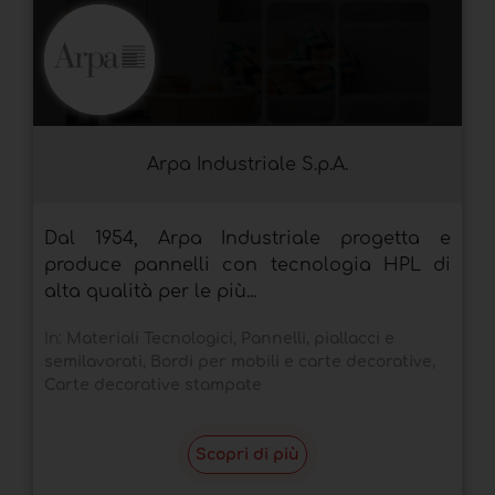
Arpa Industriale S.p.A.
Dal 1954, Arpa Industriale progetta e
produce pannelli con tecnologia HPL di
alta qualità per le più...
In:
Materiali Tecnologici
,
Pannelli, piallacci e
semilavorati
,
Bordi per mobili e carte decorative
,
Carte decorative stampate
Scopri di più