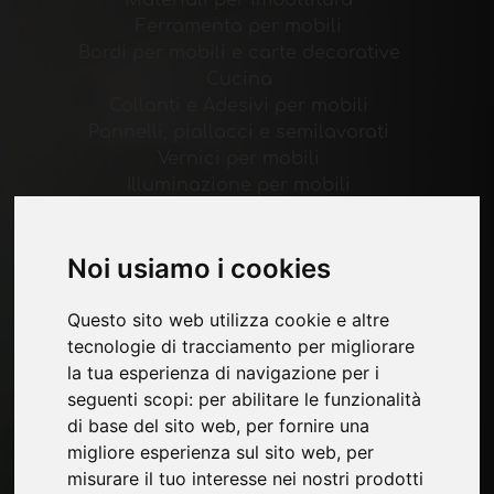
Ferramenta per mobili
Bordi per mobili e carte decorative
Cucina
Collanti e Adesivi per mobili
Pannelli, piallacci e semilavorati
Vernici per mobili
Illuminazione per mobili
Sistemi per tavoli e accessori
Materiali Tecnologici
Noi usiamo i cookies
Macchine e Software per l'industria del
mobile
Economia, News e Fiere
Questo sito web utilizza cookie e altre
tecnologie di tracciamento per migliorare
la tua esperienza di navigazione per i
Pagine
seguenti scopi:
per abilitare le funzionalità
Chi siamo
di base del sito web
,
per fornire una
Pubblicita
migliore esperienza sul sito web
,
per
Contatti
misurare il tuo interesse nei nostri prodotti