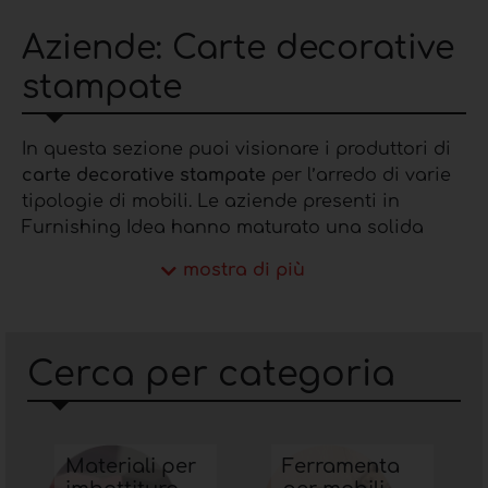
Aziende: Carte decorative
stampate
In questa sezione puoi visionare i produttori di
carte decorative stampate
per l’arredo di varie
tipologie di mobili. Le aziende presenti in
Furnishing Idea hanno maturato una solida
esperienza nella lavorazione di varie
stampe
mostra di più
d’arredo
e sono in grado di offrire soluzioni
professionali e su misura.
Maggiori dettagli sulle
Cerca per categoria
aziende di carte
decorative stampate
Materiali per
Ferramenta
I produttori di
carte decorative stampate
si