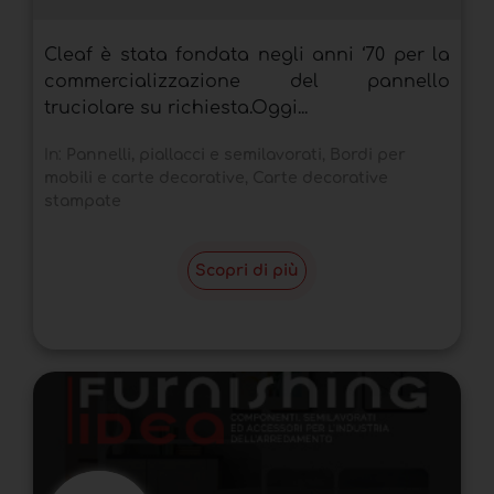
Cleaf è stata fondata negli anni ‘70 per la
commercializzazione del pannello
truciolare su richiesta.Oggi...
In:
Pannelli, piallacci e semilavorati
,
Bordi per
mobili e carte decorative
,
Carte decorative
stampate
Scopri di più