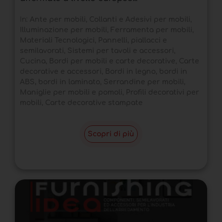
In:
Ante per mobili
,
Collanti e Adesivi per mobili
,
Illuminazione per mobili
,
Ferramenta per mobili
,
Materiali Tecnologici
,
Pannelli, piallacci e
semilavorati
,
Sistemi per tavoli e accessori
,
Cucina
,
Bordi per mobili e carte decorative
,
Carte
decorative e accessori
,
Bordi in legno, bordi in
ABS, bordi in laminato
,
Serrandine per mobili
,
Maniglie per mobili e pomoli
,
Profili decorativi per
mobili
,
Carte decorative stampate
Scopri di più