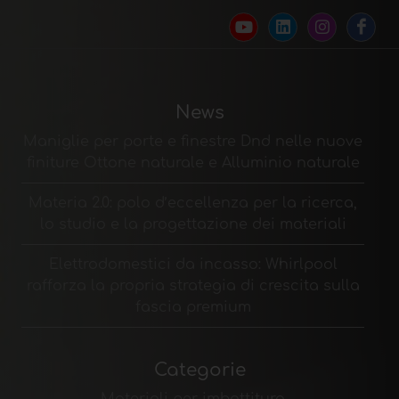
News
Maniglie per porte e finestre Dnd nelle nuove
finiture Ottone naturale e Alluminio naturale
Materia 2.0: polo d’eccellenza per la ricerca,
lo studio e la progettazione dei materiali
Elettrodomestici da incasso: Whirlpool
rafforza la propria strategia di crescita sulla
fascia premium
Categorie
Materiali per imbottitura