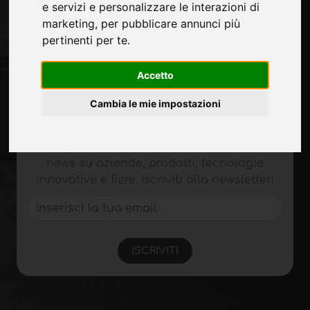
Fiere
e servizi e personalizzare le interazioni di
Journal
marketing
,
per pubblicare annunci più
Presentati
pertinenti per te
.
Privacy
Mappa Sito
Accetto
Cambia le mie impostazioni
Rimani aggiornato
Non perderti le ultime novità del settore,
news su aziende, prodotti, tecnologie
innovative e fiere. Iscriviti alla newsletter!
ISCRIVITI