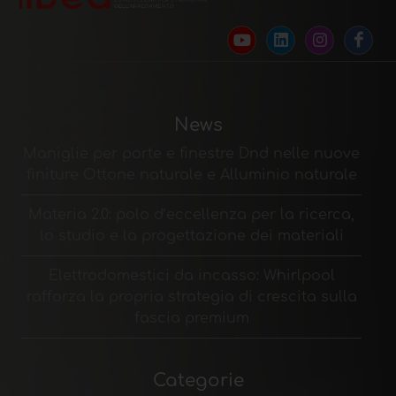
News
Maniglie per porte e finestre Dnd nelle nuove
finiture Ottone naturale e Alluminio naturale
Materia 2.0: polo d’eccellenza per la ricerca,
lo studio e la progettazione dei materiali
Elettrodomestici da incasso: Whirlpool
rafforza la propria strategia di crescita sulla
fascia premium
Categorie