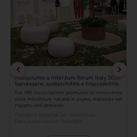
Assopiuma a interzum forum italy 2026:
L
benessere, sostenibilità e tracciabilità
c
Dal 1981 l'associazione promuove la conoscenza
A
delle imbottiture naturali in piuma, realizzate nel
c
rispetto dell’ambiente
r
m
Categoria:
Materiali per imbottitura
Data pubblicazione:
11/06/2026
C
D