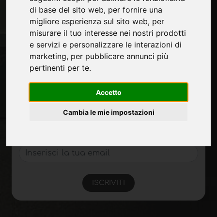
Fiere
di base del sito web
,
per fornire una
Journal
migliore esperienza sul sito web
,
per
Presentati
misurare il tuo interesse nei nostri prodotti
Privacy
e servizi e personalizzare le interazioni di
Mappa Sito
marketing
,
per pubblicare annunci più
pertinenti per te
.
Accetto
Rimani aggiornato
Non perderti le ultime novità del settore,
Cambia le mie impostazioni
news su aziende, prodotti, tecnologie
innovative e fiere. Iscriviti alla newsletter!
ISCRIVITI