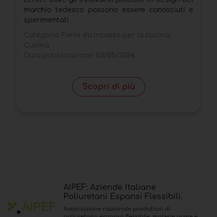
marchio tedesco possono essere conosciuti e
A
sperimentati
C
Categoria:
Forni da incasso per la cucina,
D
Cucina
Data pubblicazione:
03/05/2024
Scopri di più
AIPEF: Aziende Italiane
Poliuretani Espansi Flessibili.
Associazione nazionale produttori di
poliuretano espanso flessibile, materie prime e