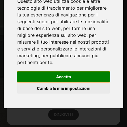
Questo sito web utilizza cookie e altre
Contatti
tecnologie di tracciamento per migliorare
Fiere
la tua esperienza di navigazione per i
Journal
seguenti scopi:
per abilitare le funzionalità
Presentati
di base del sito web
,
per fornire una
Privacy
migliore esperienza sul sito web
,
per
Mappa Sito
misurare il tuo interesse nei nostri prodotti
e servizi e personalizzare le interazioni di
marketing
,
per pubblicare annunci più
pertinenti per te
.
Rimani aggiornato
Non perderti le ultime novità del settore,
Accetto
news su aziende, prodotti, tecnologie
innovative e fiere. Iscriviti alla newsletter!
Cambia le mie impostazioni
ISCRIVITI