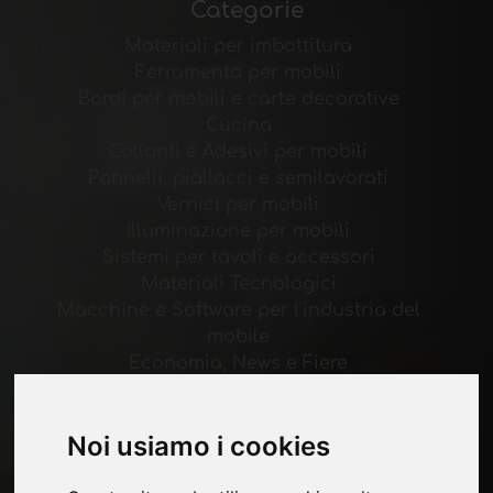
Categorie
Materiali per imbottitura
Ferramenta per mobili
Bordi per mobili e carte decorative
Cucina
Collanti e Adesivi per mobili
Pannelli, piallacci e semilavorati
Vernici per mobili
Illuminazione per mobili
Sistemi per tavoli e accessori
Materiali Tecnologici
Macchine e Software per l'industria del
mobile
Economia, News e Fiere
Pagine
Noi usiamo i cookies
Chi siamo
Pubblicita