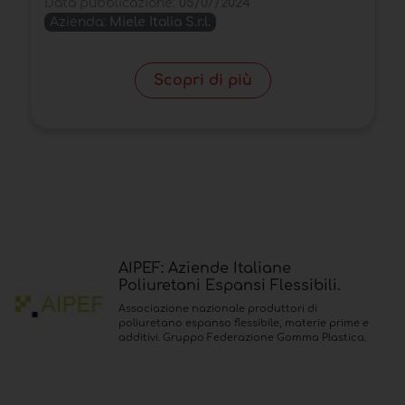
D
Data pubblicazione:
05/07/2024
Azienda:
Miele Italia S.r.l.
Scopri di più
AIPEF: Aziende Italiane
Poliuretani Espansi Flessibili.
Associazione nazionale produttori di
poliuretano espanso flessibile, materie prime e
additivi. Gruppo Federazione Gomma Plastica.