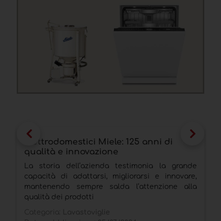
Elettrodomestici Miele: 125 anni di
E
qualità e innovazione
a
a
La storia dell’azienda testimonia la grande
A
capacità di adattarsi, migliorarsi e innovare,
W
mantenendo sempre salda l’attenzione alla
A
qualità dei prodotti
C
Categoria:
Lavastoviglie