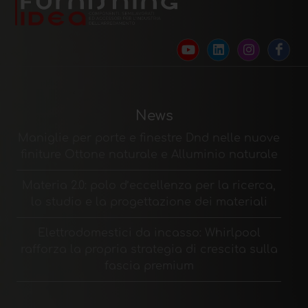
News
Maniglie per porte e finestre Dnd nelle nuove
finiture Ottone naturale e Alluminio naturale
Materia 2.0: polo d’eccellenza per la ricerca,
lo studio e la progettazione dei materiali
Elettrodomestici da incasso: Whirlpool
rafforza la propria strategia di crescita sulla
fascia premium