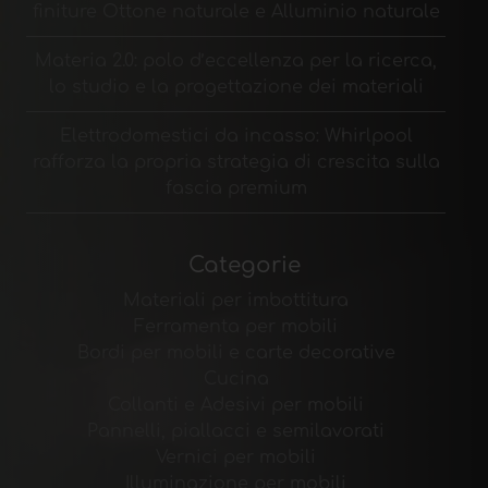
finiture Ottone naturale e Alluminio naturale
Materia 2.0: polo d’eccellenza per la ricerca,
lo studio e la progettazione dei materiali
Elettrodomestici da incasso: Whirlpool
rafforza la propria strategia di crescita sulla
fascia premium
Categorie
Materiali per imbottitura
Ferramenta per mobili
Bordi per mobili e carte decorative
Cucina
Collanti e Adesivi per mobili
Pannelli, piallacci e semilavorati
Vernici per mobili
Illuminazione per mobili