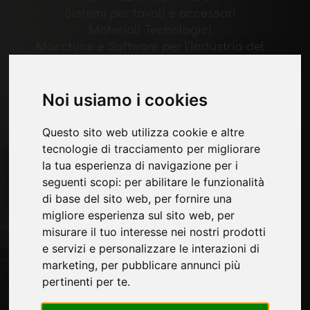
Sistemi per tavoli e accessori
Materiali Tecnologici
Macchine e Software per l'industria del
mobile
Economia, News e Fiere
Noi usiamo i cookies
Pagine
Questo sito web utilizza cookie e altre
Chi siamo
tecnologie di tracciamento per migliorare
Pubblicita
la tua esperienza di navigazione per i
Contatti
seguenti scopi:
per abilitare le funzionalità
Fiere
di base del sito web
,
per fornire una
Journal
migliore esperienza sul sito web
,
per
Presentati
misurare il tuo interesse nei nostri prodotti
Privacy
e servizi e personalizzare le interazioni di
Mappa Sito
marketing
,
per pubblicare annunci più
pertinenti per te
.