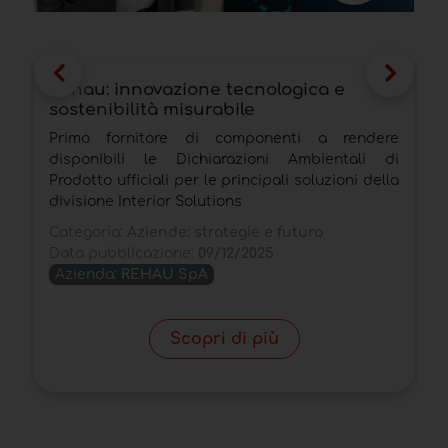
Rehau: innovazione tecnologica e
L
sostenibilità misurabile
d
A
Primo fornitore di componenti a rendere
C
disponibili le Dichiarazioni Ambientali di
c
Prodotto ufficiali per le principali soluzioni della
d
divisione Interior Solutions
e
Categoria:
Aziende: strategie e futuro
C
Data pubblicazione:
09/12/2025
D
Azienda:
REHAU SpA
Scopri di più