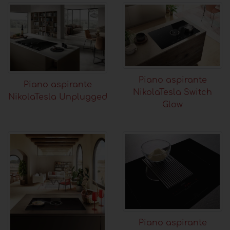
Piano aspirante
Piano aspirante
NikolaTesla Switch
NikolaTesla Unplugged
Glow
Piano aspirante