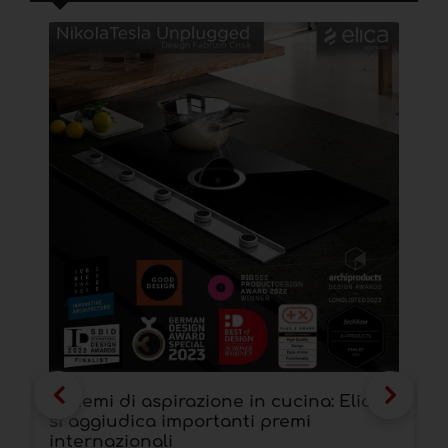
Sistemi di aspirazione in cucina: Elica
S
si aggiudica importanti premi
p
internazionali
d