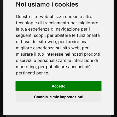
Noi usiamo i cookies
mobile
Economia, News e Fiere
Questo sito web utilizza cookie e altre
tecnologie di tracciamento per migliorare
Pagine
la tua esperienza di navigazione per i
Chi siamo
seguenti scopi:
per abilitare le funzionalità
Pubblicita
di base del sito web
,
per fornire una
Contatti
migliore esperienza sul sito web
,
per
Fiere
misurare il tuo interesse nei nostri prodotti
Journal
e servizi e personalizzare le interazioni di
Presentati
marketing
,
per pubblicare annunci più
Privacy
pertinenti per te
.
Mappa Sito
Accetto
Cambia le mie impostazioni
Rimani aggiornato
Non perderti le ultime novità del settore,
news su aziende, prodotti, tecnologie