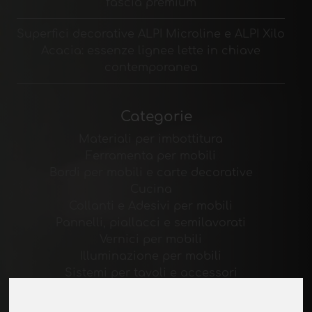
fascia premium
Superfici decorative ALPI Microline e ALPI Xilo
Acacia: essenze lignee lette in chiave
contemporanea
Categorie
Materiali per imbottitura
Ferramenta per mobili
Bordi per mobili e carte decorative
Cucina
Collanti e Adesivi per mobili
Pannelli, piallacci e semilavorati
Vernici per mobili
Illuminazione per mobili
Sistemi per tavoli e accessori
Materiali Tecnologici
Macchine e Software per l'industria del