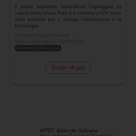
Il piano aspirante NikolaTesla Unplugged, la
S
cappa Ikona Maxxi Pure e il sistema LHOV sono
D
stati premiati per il design, l'innovazione e la
l
tecnologia
C
Categoria:
Cappe cucina
D
Data pubblicazione:
03/02/2023
Azienda:
Elica S.p.A
Scopri di più
AIPEF: Aziende Italiane