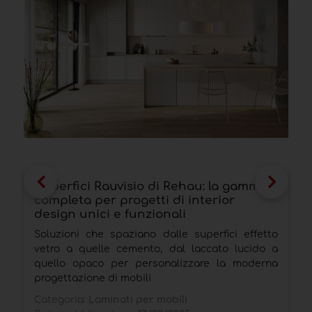
Superfici Rauvisio di Rehau: la gamma
S
completa per progetti di interior
I
design unici e funzionali
c
Soluzioni che spaziano dalle superfici effetto
S
vetro a quelle cemento, dal laccato lucido a
i
quello opaco per personalizzare la moderna
e
progettazione di mobili
l
Categoria:
Laminati per mobili
C