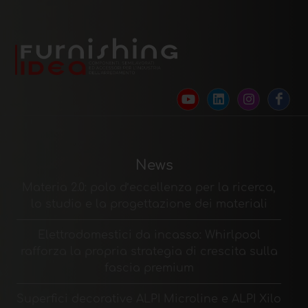
News
Materia 2.0: polo d’eccellenza per la ricerca,
lo studio e la progettazione dei materiali
Elettrodomestici da incasso: Whirlpool
rafforza la propria strategia di crescita sulla
fascia premium
Superfici decorative ALPI Microline e ALPI Xilo