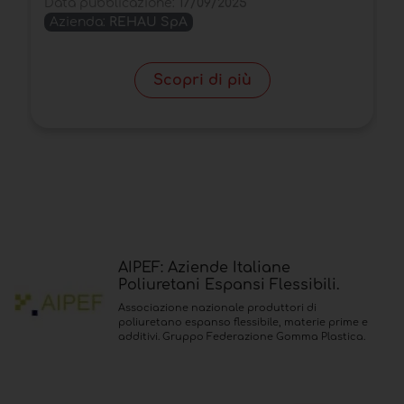
Data pubblicazione:
17/09/2025
D
Azienda:
REHAU SpA
Scopri di più
AIPEF: Aziende Italiane
Poliuretani Espansi Flessibili.
Associazione nazionale produttori di
poliuretano espanso flessibile, materie prime e
additivi. Gruppo Federazione Gomma Plastica.