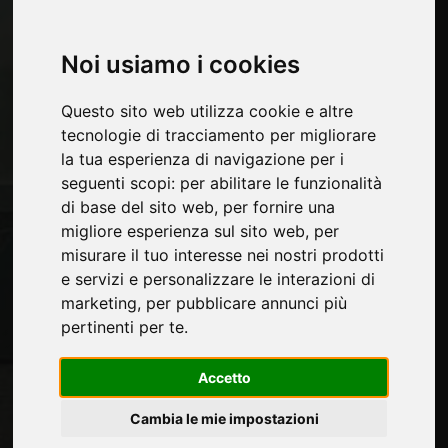
Pagine
Noi usiamo i cookies
Chi siamo
Pubblicita
Questo sito web utilizza cookie e altre
Contatti
tecnologie di tracciamento per migliorare
Fiere
la tua esperienza di navigazione per i
Journal
seguenti scopi:
per abilitare le funzionalità
Presentati
di base del sito web
,
per fornire una
Privacy
migliore esperienza sul sito web
,
per
Mappa Sito
misurare il tuo interesse nei nostri prodotti
e servizi e personalizzare le interazioni di
marketing
,
per pubblicare annunci più
Rimani aggiornato
pertinenti per te
.
Non perderti le ultime novità del settore,
news su aziende, prodotti, tecnologie
Accetto
innovative e fiere. Iscriviti alla newsletter!
Cambia le mie impostazioni