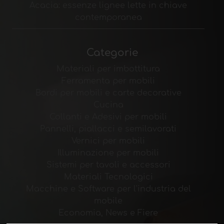
Acacia: essenze lignee lette in chiave
contemporanea
Categorie
Materiali per imbottitura
Ferramenta per mobili
Bordi per mobili e carte decorative
Cucina
Collanti e Adesivi per mobili
Pannelli, piallacci e semilavorati
Vernici per mobili
Illuminazione per mobili
Sistemi per tavoli e accessori
Materiali Tecnologici
Macchine e Software per l'industria del
mobile
Economia, News e Fiere