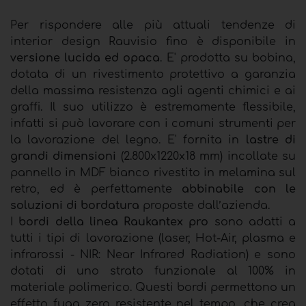
Per rispondere alle più attuali tendenze di
interior design Rauvisio fino è disponibile in
versione lucida ed opaca
. E' prodotta su bobina,
dotata di un rivestimento protettivo a garanzia
della massima resistenza agli agenti chimici e ai
graffi. Il suo utilizzo è estremamente flessibile,
infatti si può lavorare con i comuni strumenti per
la lavorazione del legno. E' fornita in
lastre di
grandi dimensioni
(2.800x1220x18 mm) incollate su
pannello in MDF bianco rivestito in melamina sul
retro, ed è perfettamente
abbinabile con le
soluzioni di bordatura
proposte dall’azienda.
I
bordi della linea Raukantex pro
sono adatti a
tutti i tipi di lavorazione (laser, Hot-Air, plasma e
infrarossi - NIR: Near Infrared Radiation) e sono
dotati di uno strato funzionale al 100% in
materiale polimerico. Questi bordi permettono un
effetto fuga zero resistente nel tempo, che crea