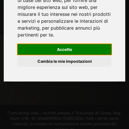
di base del sito web
,
per fornire una
migliore esperienza sul sito web
,
per
misurare il tuo interesse nei nostri prodotti
Rimani aggiornato
e servizi e personalizzare le interazioni di
marketing
,
per pubblicare annunci più
Non perderti le ultime novità del settore,
pertinenti per te
.
news su aziende, prodotti, tecnologie
innovative e fiere. Iscriviti alla newsletter!
Accetto
Cambia le mie impostazioni
ISCRIVITI
Furnishing Idea - iscritta presso il Tribunale di Como, Reg.
Num. 1/18 - P.I. 03442590133 Ⓒ2013-2026 Tutti i diritti sono
riservati, è vietata la riproduzione anche parziale dei