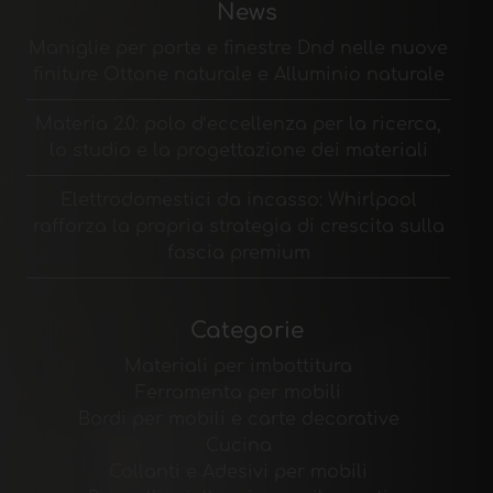
News
Maniglie per porte e finestre Dnd nelle nuove
finiture Ottone naturale e Alluminio naturale
Materia 2.0: polo d’eccellenza per la ricerca,
lo studio e la progettazione dei materiali
Elettrodomestici da incasso: Whirlpool
rafforza la propria strategia di crescita sulla
fascia premium
Categorie
Materiali per imbottitura
Ferramenta per mobili
Bordi per mobili e carte decorative
Cucina
Collanti e Adesivi per mobili