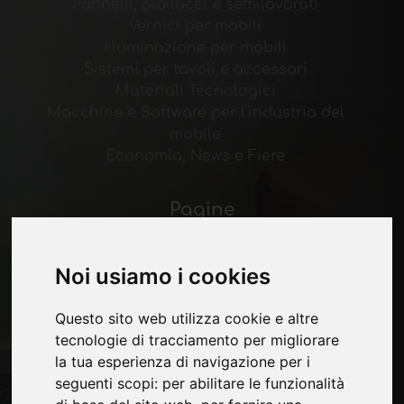
Pannelli, piallacci e semilavorati
Vernici per mobili
Illuminazione per mobili
Sistemi per tavoli e accessori
Materiali Tecnologici
Macchine e Software per l'industria del
mobile
Economia, News e Fiere
Pagine
Chi siamo
Pubblicita
Noi usiamo i cookies
Contatti
Fiere
Questo sito web utilizza cookie e altre
Journal
tecnologie di tracciamento per migliorare
Presentati
la tua esperienza di navigazione per i
Privacy
seguenti scopi:
per abilitare le funzionalità
Mappa Sito