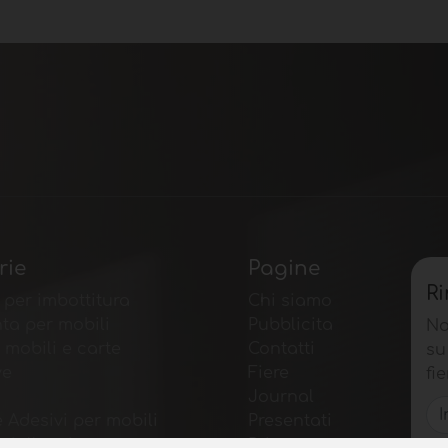
rie
Pagine
R
 per imbottitura
Chi siamo
ta per mobili
Pubblicita
No
 mobili e carte
Contatti
su
ve
Fiere
fie
Journal
e Adesivi per mobili
Presentati
 piallacci e
Privacy