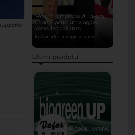
Vefer e il metodo di lavoro
Lean Plastic: un viaggio
 supporto
verso l'eccellenza
In: Aziende: strategie e futuro
Ultimi prodotti