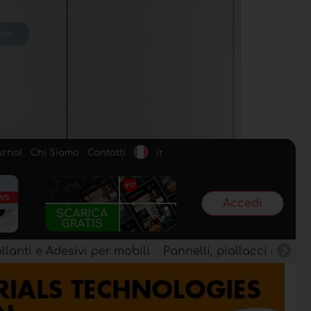
urnal
Chi Siamo
Contatti
it
Accedi
llanti e Adesivi per mobili
Pannelli, piallacci e semi