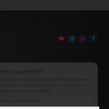
imani aggiornato
n perderti le ultime novità del settore, news
 aziende, prodotti, tecnologie innovative e
re. Iscriviti alla newsletter!