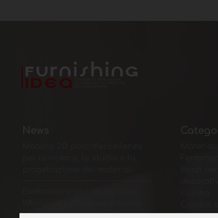
News
Catego
Materia 2.0: polo d’eccellenza
Materiali
per la ricerca, lo studio e la
Ferramen
progettazione dei materiali
Bordi per
decorati
Elettrodomestici da incasso:
Cucina
Whirlpool rafforza la propria
Collanti 
strategia di crescita sulla
Pannelli,