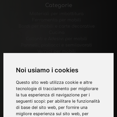
Categorie
Materiali per imbottitura
Ferramenta per mobili
Bordi per mobili e carte decorative
Cucina
Collanti e Adesivi per mobili
Pannelli, piallacci e semilavorati
Vernici per mobili
Illuminazione per mobili
Sistemi per tavoli e accessori
Noi usiamo i cookies
Materiali Tecnologici
Macchine e Software per l'industria del
Questo sito web utilizza cookie e altre
mobile
tecnologie di tracciamento per migliorare
Economia, News e Fiere
la tua esperienza di navigazione per i
seguenti scopi:
per abilitare le funzionalità
Pagine
di base del sito web
,
per fornire una
Chi siamo
migliore esperienza sul sito web
,
per