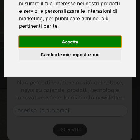
Pubblicita
misurare il tuo interesse nei nostri prodotti
Contatti
e servizi e personalizzare le interazioni di
Fiere
marketing
,
per pubblicare annunci più
Journal
pertinenti per te
.
Presentati
Privacy
Accetto
Mappa Sito
Cambia le mie impostazioni
Rimani aggiornato
Non perderti le ultime novità del settore,
news su aziende, prodotti, tecnologie
innovative e fiere. Iscriviti alla newsletter!
ISCRIVITI