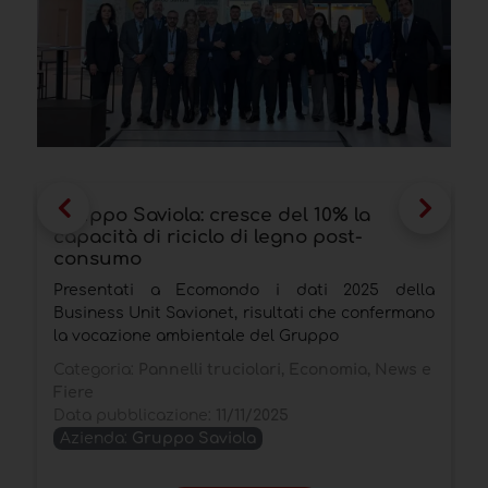
Gruppo Saviola: cresce del 10% la
G
capacità di riciclo di legno post-
v
consumo
L
Presentati a Ecomondo i dati 2025 della
t
Business Unit Savionet, risultati che confermano
a
la vocazione ambientale del Gruppo
r
Categoria:
Pannelli truciolari, Economia, News e
C
Fiere
D
Data pubblicazione:
11/11/2025
Azienda:
Gruppo Saviola