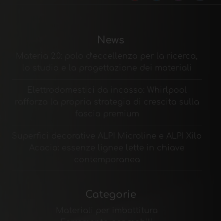
News
Materia 2.0: polo d’eccellenza per la ricerca,
lo studio e la progettazione dei materiali
Elettrodomestici da incasso: Whirlpool
rafforza la propria strategia di crescita sulla
fascia premium
Superfici decorative ALPI Microline e ALPI Xilo
Acacia: essenze lignee lette in chiave
contemporanea
Categorie
Materiali per imbottitura