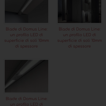
Blade di Domus Line:
Blade di Domus Line:
un profilo LED di
un profilo LED di
superficie di soli 10mm
superficie di soli 10mm
di spessore
di spessore
Blade di Domus Line:
un profilo LED di