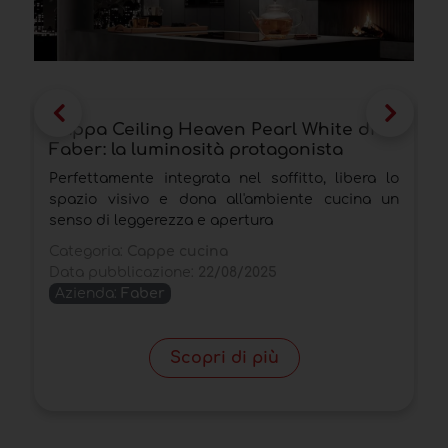
Cappa Ceiling Heaven Pearl White di
S
Faber: la luminosità protagonista
s
Perfettamente integrata nel soffitto, libera lo
L
spazio visivo e dona all'ambiente cucina un
p
senso di leggerezza e apertura
q
Categoria:
Cappe cucina
C
Data pubblicazione:
22/08/2025
D
Azienda:
Faber
Scopri di più