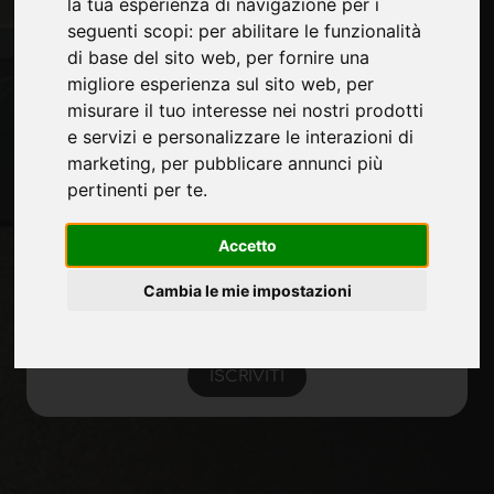
la tua esperienza di navigazione per i
Journal
seguenti scopi:
per abilitare le funzionalità
Presentati
di base del sito web
,
per fornire una
Privacy
migliore esperienza sul sito web
,
per
Mappa Sito
misurare il tuo interesse nei nostri prodotti
e servizi e personalizzare le interazioni di
marketing
,
per pubblicare annunci più
Rimani aggiornato
pertinenti per te
.
Non perderti le ultime novità del settore,
news su aziende, prodotti, tecnologie
Accetto
innovative e fiere. Iscriviti alla newsletter!
Cambia le mie impostazioni
ISCRIVITI