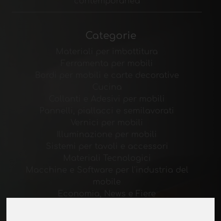
contemporanea
Categorie
Materiali per imbottitura
Ferramenta per mobili
Bordi per mobili e carte decorative
Cucina
Collanti e Adesivi per mobili
Pannelli, piallacci e semilavorati
Vernici per mobili
Illuminazione per mobili
Sistemi per tavoli e accessori
Materiali Tecnologici
Macchine e Software per l'industria del
mobile
Economia, News e Fiere