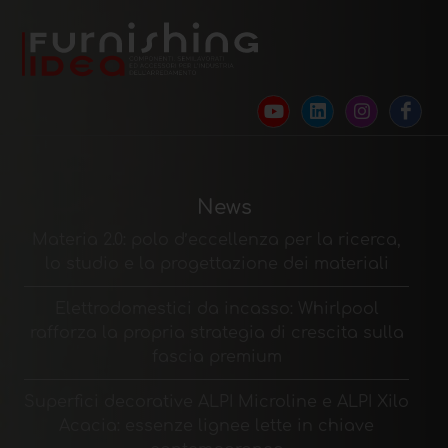
News
Materia 2.0: polo d’eccellenza per la ricerca,
lo studio e la progettazione dei materiali
Elettrodomestici da incasso: Whirlpool
rafforza la propria strategia di crescita sulla
fascia premium
Superfici decorative ALPI Microline e ALPI Xilo
Acacia: essenze lignee lette in chiave