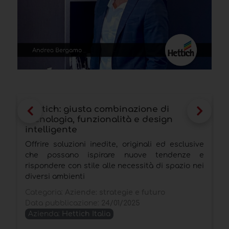
Hettich: giusta combinazione di
B
tecnologia, funzionalità e design
l
intelligente
u
Offrire soluzioni inedite, originali ed esclusive
T
che possano ispirare nuove tendenze e
o
rispondere con stile alle necessità di spazio nei
l
diversi ambienti
m
Categoria:
Aziende: strategie e futuro
C
Data pubblicazione:
24/01/2025
l
Azienda:
Hettich Italia
D