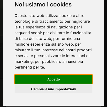
Pagine
Noi usiamo i cookies
Chi siamo
Pubblicita
Questo sito web utilizza cookie e altre
Contatti
tecnologie di tracciamento per migliorare
Fiere
la tua esperienza di navigazione per i
Journal
seguenti scopi:
per abilitare le funzionalità
Presentati
di base del sito web
,
per fornire una
Privacy
migliore esperienza sul sito web
,
per
Mappa Sito
misurare il tuo interesse nei nostri prodotti
e servizi e personalizzare le interazioni di
marketing
,
per pubblicare annunci più
pertinenti per te
.
Rimani aggiornato
Non perderti le ultime novità del settore,
Accetto
news su aziende, prodotti, tecnologie
innovative e fiere. Iscriviti alla newsletter!
Cambia le mie impostazioni