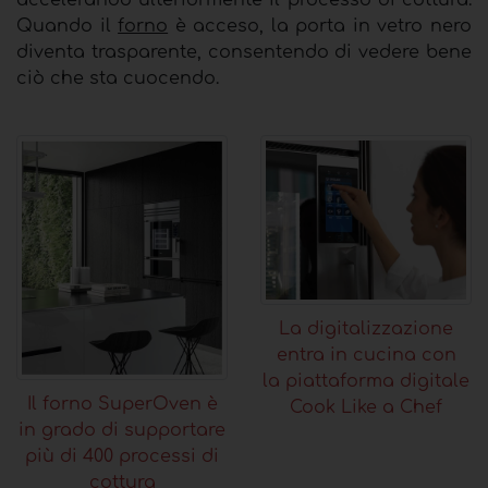
accelerando ulteriormente il processo di cottura.
Quando il
forno
è acceso, la porta in vetro nero
diventa trasparente, consentendo di vedere bene
ciò che sta cuocendo.
La digitalizzazione
entra in cucina con
la piattaforma digitale
Il forno SuperOven è
Cook Like a Chef
in grado di supportare
più di 400 processi di
cottura