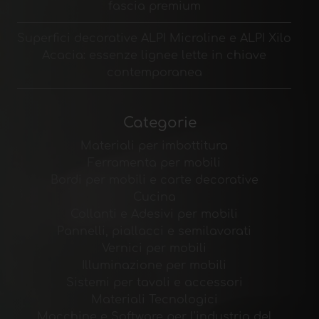
fascia premium
Superfici decorative ALPI Microline e ALPI Xilo
Acacia: essenze lignee lette in chiave
contemporanea
Categorie
Materiali per imbottitura
Ferramenta per mobili
Bordi per mobili e carte decorative
Cucina
Collanti e Adesivi per mobili
Pannelli, piallacci e semilavorati
Vernici per mobili
Illuminazione per mobili
Sistemi per tavoli e accessori
Materiali Tecnologici
Macchine e Software per l'industria del