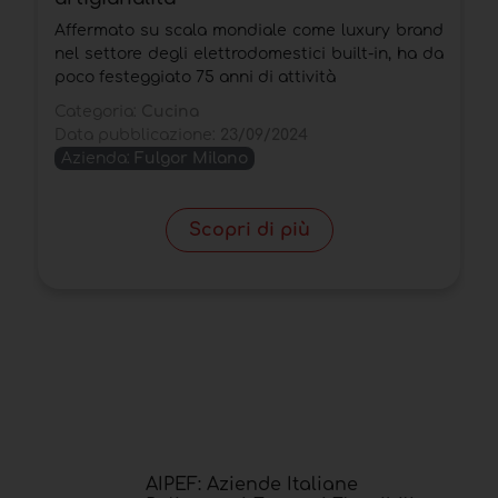
Affermato su scala mondiale come luxury brand
Q
nel settore degli elettrodomestici built-in, ha da
m
poco festeggiato 75 anni di attività
C
Categoria:
Cucina
D
Data pubblicazione:
23/09/2024
Azienda:
Fulgor Milano
Scopri di più
AIPEF: Aziende Italiane