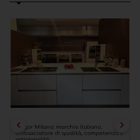
Fulgor Milano: marchio italiano,
I
ambasciatore di qualità, competenza e
g
artigianalità
a