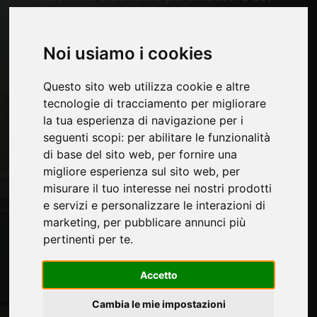
mobile
Economia, News e Fiere
Noi usiamo i cookies
Pagine
Questo sito web utilizza cookie e altre
Chi siamo
tecnologie di tracciamento per migliorare
Pubblicita
la tua esperienza di navigazione per i
Contatti
seguenti scopi:
per abilitare le funzionalità
Fiere
di base del sito web
,
per fornire una
Journal
migliore esperienza sul sito web
,
per
Presentati
misurare il tuo interesse nei nostri prodotti
Privacy
e servizi e personalizzare le interazioni di
Mappa Sito
marketing
,
per pubblicare annunci più
pertinenti per te
.
Rimani aggiornato
Accetto
Non perderti le ultime novità del settore,
Cambia le mie impostazioni
news su aziende, prodotti, tecnologie