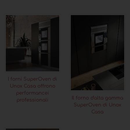
I forni SuperOven di
Unox Casa offrono
performancei
Il forno d'alta gamma
professionali
SuperOven di Unox
Casa