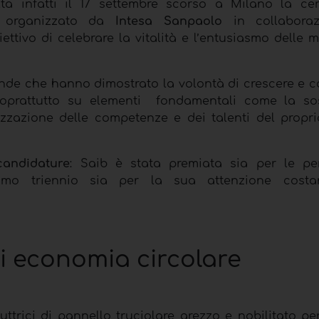
ta infatti il 17 settembre scorso a Milano la ce
organizzato da
Intesa Sanpaolo
in collabora
ettivo di celebrare la vitalità e l’entusiasmo delle m
ende che hanno dimostrato la volontà di crescere e c
oprattutto su elementi fondamentali come la sost
orizzazione delle competenze e dei talenti del propr
candidature
: Saib è stata premiata sia per le p
ltimo triennio sia per la sua attenzione costa
i economia circolare
ttrici di pannello truciolare grezzo e nobilitato per