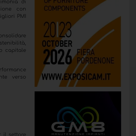
rimonia di
zione con
igliori PMI
onsolidare
enibilità,
io capitale
erformance
nte verso
 il settore