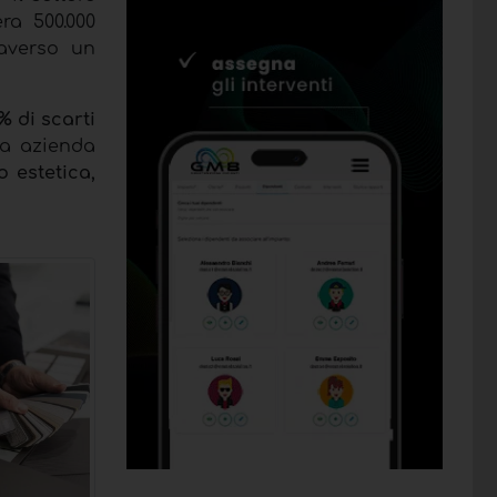
ra 500.000
raverso un
% di scarti
ta azienda
 estetica,