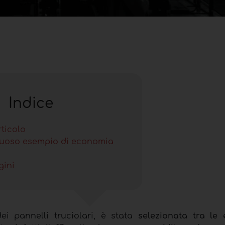
Indice
rticolo
rtuoso esempio di economia
e
gini
ei pannelli truciolari, è stata
selezionata tra le 